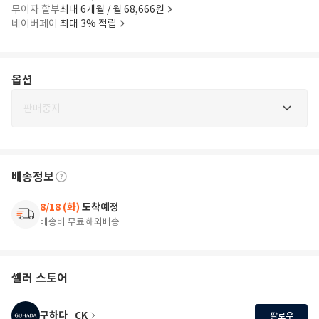
무이자 할부
최대 6개월 / 월 68,666원
네이버페이
최대 3% 적립
옵션
판매중지
배송정보
8/18 (화)
도착예정
배송비 무료
해외배송
셀러 스토어
구하다_CK
팔로우