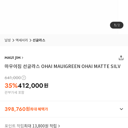
1
/
2
남성
액세서리
선글라스
MAUI JIM
마우이짐 선글라스 OHAI MAUIGREEN OHAI MATTE SILV
641,000
35
%
412,000
원
관부가세 포함
398,760
원
최대 혜택가
포인트 적립
최대 13,800원 적립