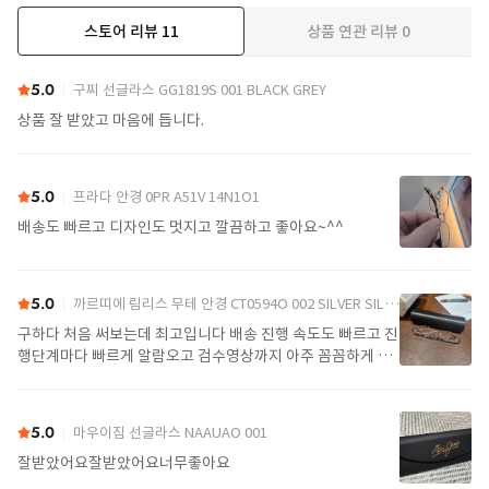
스토어 리뷰
11
상품 연관 리뷰
0
더보기
5.0
구찌 선글라스 GG1819S 001 BLACK GREY
상품 잘 받았고 마음에 듭니다.
5.0
프라다 안경 0PR A51V 14N1O1
배송도 빠르고 디자인도 멋지고 깔끔하고 좋아요~^^
5.0
까르띠에 림리스 무테 안경 CT0594O 002 SILVER SILVER TRANSPARENT
구하다 처음 써보는데 최고입니다 배송 진행 속도도 빠르고 진
행단계마다 빠르게 알람오고 검수영상까지 아주 꼼꼼하게 찍
어서 보내주셔서 싼가격에 편안하게 잘 구매했습니다. 또 구하
다에서 구매할게요
5.0
마우이짐 선글라스 NAAUAO 001
잘받았어요잘받았어요너무좋아요