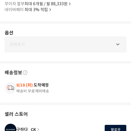
무이자 할부
최대 6개월 / 월 88,333원
네이버페이
최대 3% 적립
옵션
판매중지
배송정보
8/18 (화)
도착예정
배송비 무료
해외배송
셀러 스토어
구하다_CK
팔로우