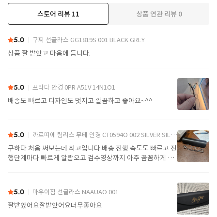
스토어 리뷰
11
상품 연관 리뷰
0
더보기
5.0
구찌 선글라스 GG1819S 001 BLACK GREY
상품 잘 받았고 마음에 듭니다.
5.0
프라다 안경 0PR A51V 14N1O1
배송도 빠르고 디자인도 멋지고 깔끔하고 좋아요~^^
5.0
까르띠에 림리스 무테 안경 CT0594O 002 SILVER SILVER TRANSPARENT
구하다 처음 써보는데 최고입니다 배송 진행 속도도 빠르고 진
행단계마다 빠르게 알람오고 검수영상까지 아주 꼼꼼하게 찍
어서 보내주셔서 싼가격에 편안하게 잘 구매했습니다. 또 구하
다에서 구매할게요
5.0
마우이짐 선글라스 NAAUAO 001
잘받았어요잘받았어요너무좋아요