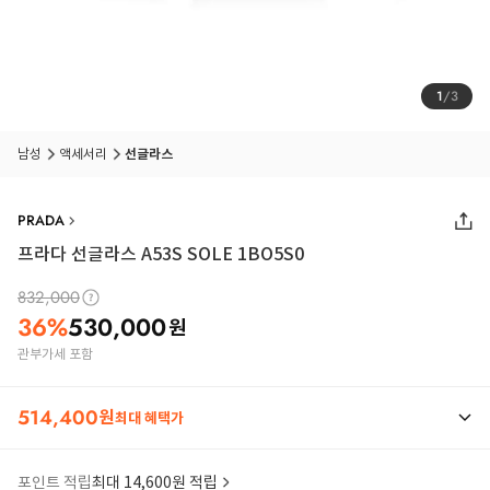
1
/
3
남성
액세서리
선글라스
PRADA
프라다 선글라스 A53S SOLE 1BO5S0
832,000
36
%
530,000
원
관부가세 포함
514,400
원
최대 혜택가
포인트 적립
최대 14,600원 적립