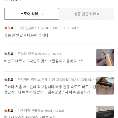
스토어 리뷰
11
상품 연관 리뷰
0
더보기
5.0
구찌 선글라스 GG1819S 001 BLACK GREY
상품 잘 받았고 마음에 듭니다.
5.0
프라다 안경 0PR A51V 14N1O1
배송도 빠르고 디자인도 멋지고 깔끔하고 좋아요~^^
5.0
까르띠에 림리스 무테 안경 CT0594O 002 SILVER SILVER TRANSPARENT
구하다 처음 써보는데 최고입니다 배송 진행 속도도 빠르고 진
행단계마다 빠르게 알람오고 검수영상까지 아주 꼼꼼하게 찍
어서 보내주셔서 싼가격에 편안하게 잘 구매했습니다. 또 구하
다에서 구매할게요
5.0
마우이짐 선글라스 NAAUAO 001