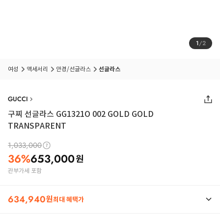
1
/
2
여성
액세서리
안경/선글라스
선글라스
GUCCI
구찌 선글라스 GG1321O 002 GOLD GOLD
TRANSPARENT
1,033,000
36
%
653,000
원
관부가세 포함
634,940
원
최대 혜택가