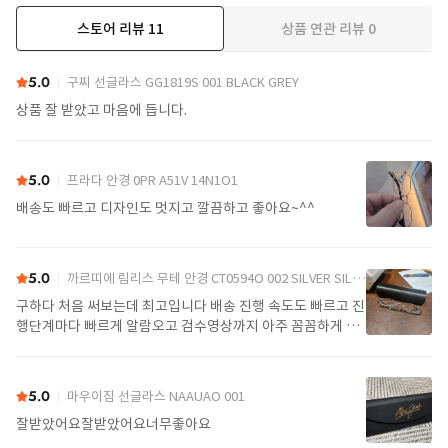
스토어 리뷰
11
상품 연관 리뷰
0
더보기
5.0
구찌 선글라스 GG1819S 001 BLACK GREY
상품 잘 받았고 마음에 듭니다.
5.0
프라다 안경 0PR A51V 14N1O1
배송도 빠르고 디자인도 멋지고 깔끔하고 좋아요~^^
5.0
까르띠에 림리스 무테 안경 CT0594O 002 SILVER SILVER TRANSPARENT
구하다 처음 써보는데 최고입니다 배송 진행 속도도 빠르고 진
행단계마다 빠르게 알람오고 검수영상까지 아주 꼼꼼하게 찍
어서 보내주셔서 싼가격에 편안하게 잘 구매했습니다. 또 구하
다에서 구매할게요
5.0
마우이짐 선글라스 NAAUAO 001
잘받았어요잘받았어요너무좋아요