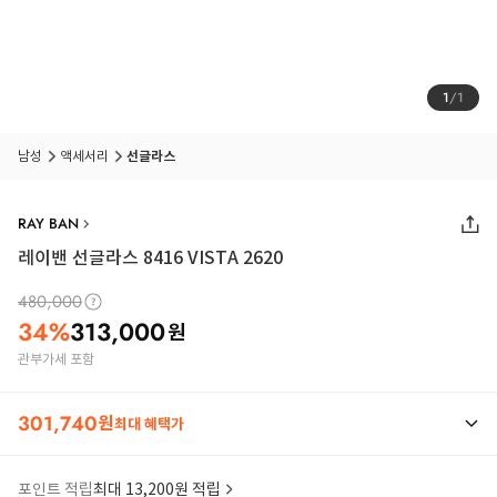
1
/
1
남성
액세서리
선글라스
RAY BAN
레이밴 선글라스 8416 VISTA 2620
480,000
34
%
313,000
원
관부가세 포함
301,740
원
최대 혜택가
포인트 적립
최대 13,200원 적립