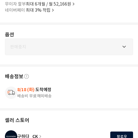
무이자 할부
최대 6개월 / 월 52,166원
네이버페이
최대 3% 적립
옵션
판매중지
배송정보
8/18 (화)
도착예정
배송비 무료
해외배송
셀러 스토어
구하다_CK
팔로우