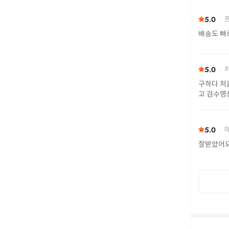
5.0
프
배송도 빠
5.0
까
구하다 처
고 검수영
또 구하다
5.0
마
잘받았어