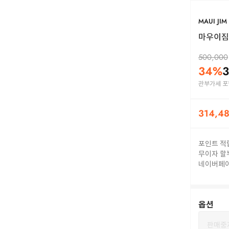
MAUI JIM
마우이짐 
500,000
34
%
3
관부가세 포
314,4
포인트 적
무이자 할
네이버페
옵션
판매중