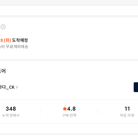
18 (화)
도착예정
송비 무료
해외배송
토어
하다_CK
348
4.8
11
누적 판매수
구매 만족
작성 리뷰