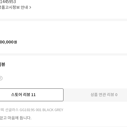
1445953
상품고시정보 안내
00,000
원
리뷰
스토어 리뷰
11
상품 연관 리뷰
0
더보기
찌 선글라스 GG1819S 001 BLACK GREY
받았고 마음에 듭니다.