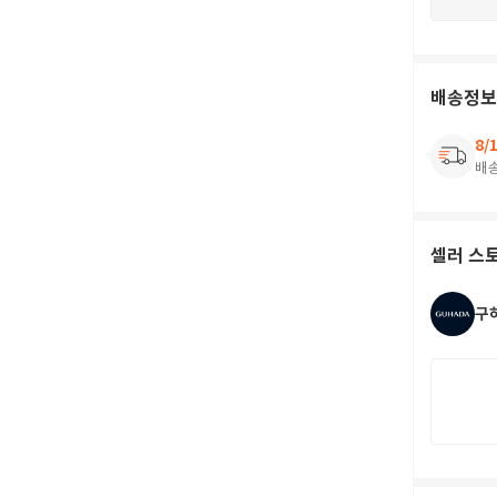
배송정보
8/
배
셀러 스
구