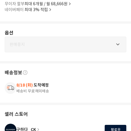
무이자 할부
최대 6개월 / 월 68,666원
네이버페이
최대 3% 적립
옵션
판매중지
배송정보
8/18 (화)
도착예정
배송비 무료
해외배송
셀러 스토어
구하다_CK
팔로우