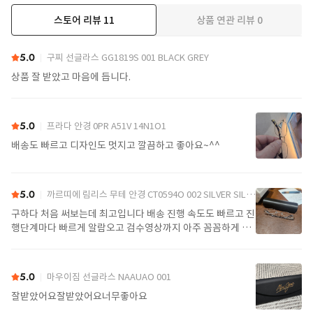
스토어 리뷰
11
상품 연관 리뷰
0
더보기
5.0
구찌 선글라스 GG1819S 001 BLACK GREY
상품 잘 받았고 마음에 듭니다.
5.0
프라다 안경 0PR A51V 14N1O1
배송도 빠르고 디자인도 멋지고 깔끔하고 좋아요~^^
5.0
까르띠에 림리스 무테 안경 CT0594O 002 SILVER SILVER TRANSPARENT
구하다 처음 써보는데 최고입니다 배송 진행 속도도 빠르고 진
행단계마다 빠르게 알람오고 검수영상까지 아주 꼼꼼하게 찍
어서 보내주셔서 싼가격에 편안하게 잘 구매했습니다. 또 구하
다에서 구매할게요
5.0
마우이짐 선글라스 NAAUAO 001
잘받았어요잘받았어요너무좋아요