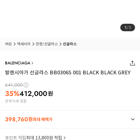
1
/
2
여성
액세서리
안경/선글라스
선글라스
BALENCIAGA
발렌시아가 선글라스 BB0306S 001 BLACK BLACK GREY
641,000
35
%
412,000
원
관부가세 포함
398,760
원
최대 혜택가
포인트 적립
최대 13,800원 적립