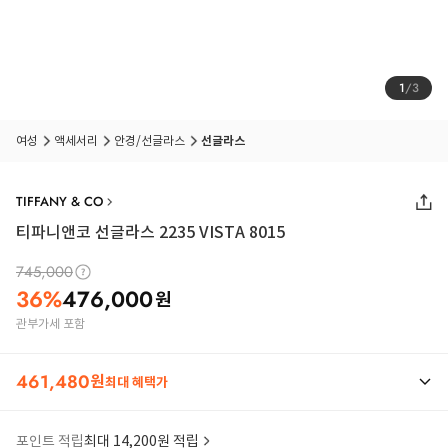
1
/
3
여성
액세서리
안경/선글라스
선글라스
TIFFANY & CO
티파니앤코 선글라스 2235 VISTA 8015
745,000
36
%
476,000
원
관부가세 포함
461,480
원
최대 혜택가
포인트 적립
최대 14,200원 적립