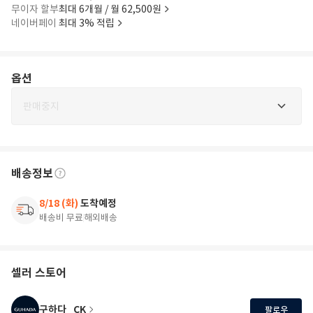
무이자 할부
최대 6개월 / 월 62,500원
네이버페이
최대 3% 적립
옵션
판매중지
배송정보
8/18 (화)
도착예정
배송비 무료
해외배송
셀러 스토어
구하다_CK
팔로우