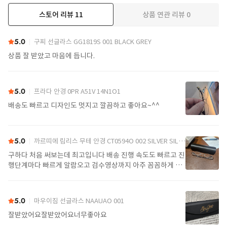
스토어 리뷰
11
상품 연관 리뷰
0
더보기
5.0
구찌 선글라스 GG1819S 001 BLACK GREY
상품 잘 받았고 마음에 듭니다.
5.0
프라다 안경 0PR A51V 14N1O1
배송도 빠르고 디자인도 멋지고 깔끔하고 좋아요~^^
5.0
까르띠에 림리스 무테 안경 CT0594O 002 SILVER SILVER TRANSPARENT
구하다 처음 써보는데 최고입니다 배송 진행 속도도 빠르고 진
행단계마다 빠르게 알람오고 검수영상까지 아주 꼼꼼하게 찍
어서 보내주셔서 싼가격에 편안하게 잘 구매했습니다. 또 구하
다에서 구매할게요
5.0
마우이짐 선글라스 NAAUAO 001
잘받았어요잘받았어요너무좋아요