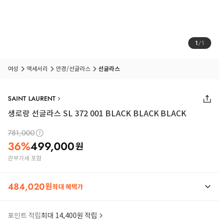
1
/
1
여성
액세서리
안경/선글라스
선글라스
SAINT LAURENT
생로랑 선글라스 SL 372 001 BLACK BLACK BLACK
781,000
36
%
499,000
원
관부가세 포함
484,020
원
최대 혜택가
포인트 적립
최대 14,400원 적립