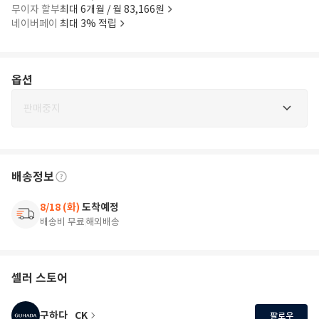
무이자 할부
최대 6개월 / 월 83,166원
네이버페이
최대 3% 적립
옵션
판매중지
배송정보
8/18 (화)
도착예정
배송비 무료
해외배송
셀러 스토어
구하다_CK
팔로우