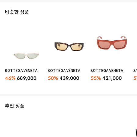
비슷한 상품
BOTTEGA VENETA
BOTTEGA VENETA
BOTTEGA VENETA
S
46
%
689,000
50
%
439,000
55
%
421,000
5
추천 상품