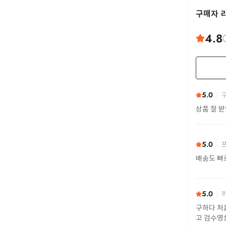
구매자 
4.8
5.0
구
상품 잘 
5.0
프
배송도 빠
5.0
까
구하다 처
고 검수영