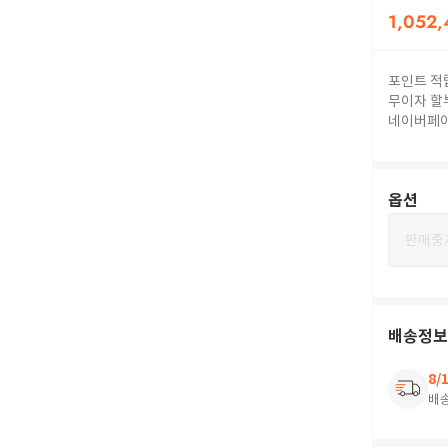
1,052,
포인트 적
무이자 할
네이버페
옵션
판매중
배송정보
8/
배