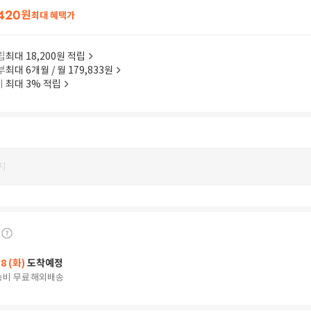
420
원
최대 혜택가
립
최대 18,200원 적립
부
최대 6개월 / 월 179,833원
이
최대 3% 적립
지
18 (화)
도착예정
송비 무료
해외배송