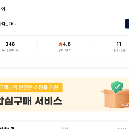
토어
하다_CK
348
4.8
11
누적 판매수
구매 만족
작성 리뷰