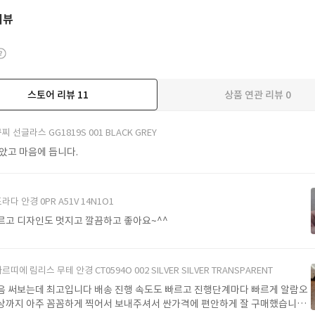
리뷰
스토어 리뷰
11
상품 연관 리뷰
0
더보기
찌 선글라스 GG1819S 001 BLACK GREY
받았고 마음에 듭니다.
라다 안경 0PR A51V 14N1O1
르고 디자인도 멋지고 깔끔하고 좋아요~^^
르띠에 림리스 무테 안경 CT0594O 002 SILVER SILVER TRANSPARENT
음 써보는데 최고입니다 배송 진행 속도도 빠르고 진행단계마다 빠르게 알람오
상까지 아주 꼼꼼하게 찍어서 보내주셔서 싼가격에 편안하게 잘 구매했습니다.