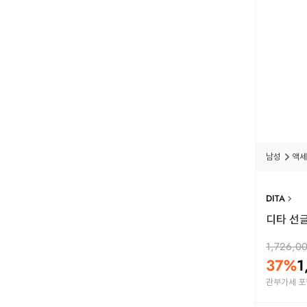
남성
액세
DITA
디타 선글
1,726,0
37
%
1
관부가세 포