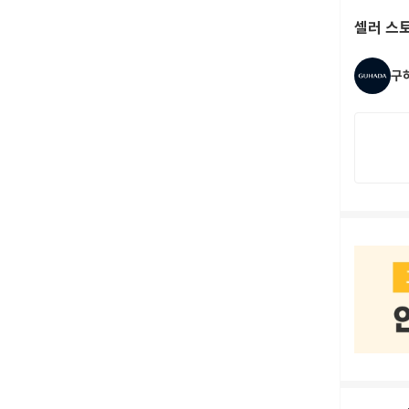
셀러 스
구