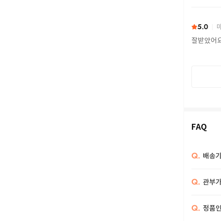
또 구하다
5.0
마
잘받았어
FAQ
Q.
배송기
Q.
관부가
Q.
정품인