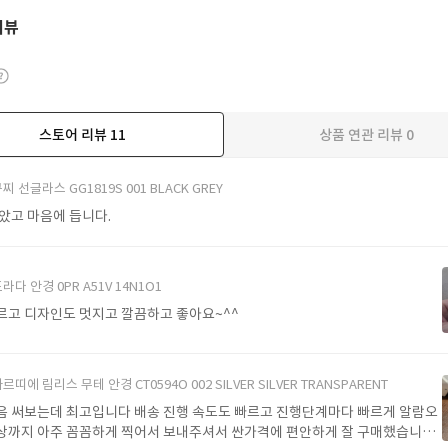
리뷰
스토어 리뷰
11
상품 연관 리뷰
0
더보기
찌 선글라스 GG1819S 001 BLACK GREY
받았고 마음에 듭니다.
라다 안경 0PR A51V 14N1O1
르고 디자인도 멋지고 깔끔하고 좋아요~^^
르띠에 림리스 무테 안경 CT0594O 002 SILVER SILVER TRANSPARENT
음 써보는데 최고입니다 배송 진행 속도도 빠르고 진행단계마다 빠르게 알람오
상까지 아주 꼼꼼하게 찍어서 보내주셔서 싼가격에 편안하게 잘 구매했습니다.