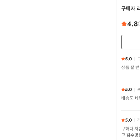
구매자 
4.8
5.0
구
상품 잘 
5.0
프
배송도 빠
5.0
까
구하다 처
고 검수영