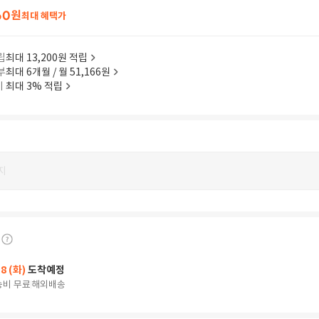
60
원
최대 혜택가
립
최대 13,200원 적립
부
최대 6개월 / 월 51,166원
이
최대 3% 적립
지
18 (화)
도착예정
송비 무료
해외배송