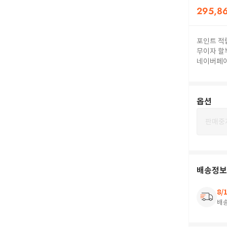
295,8
포인트 적
무이자 할
네이버페
옵션
판매중
배송정보
8/
배