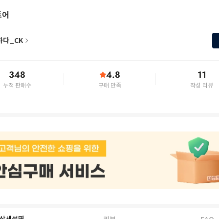
토어
하다_CK
348
4.8
11
누적 판매수
구매 만족
작성 리뷰