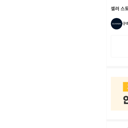
셀러 스
구