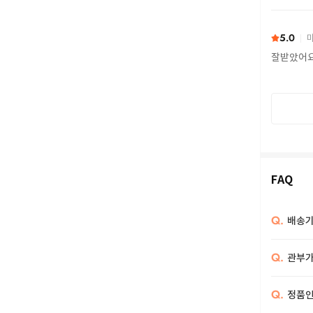
또 구하다
5.0
마
잘받았어
FAQ
Q.
배송기
Q.
관부가
Q.
정품인