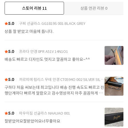
스토어 리뷰
11
상품 연관 리뷰
0
더보기
5.0
구찌 선글라스 GG1819S 001 BLACK GREY
상품 잘 받았고 마음에 듭니다.
5.0
프라다 안경 0PR A51V 14N1O1
배송도 빠르고 디자인도 멋지고 깔끔하고 좋아요~^^
5.0
까르띠에 림리스 무테 안경 CT0594O 002 SILVER SILVER TRANSPARENT
구하다 처음 써보는데 최고입니다 배송 진행 속도도 빠르고 진
행단계마다 빠르게 알람오고 검수영상까지 아주 꼼꼼하게 찍
어서 보내주셔서 싼가격에 편안하게 잘 구매했습니다. 또 구하
다에서 구매할게요
5.0
마우이짐 선글라스 NAAUAO 001
잘받았어요잘받았어요너무좋아요