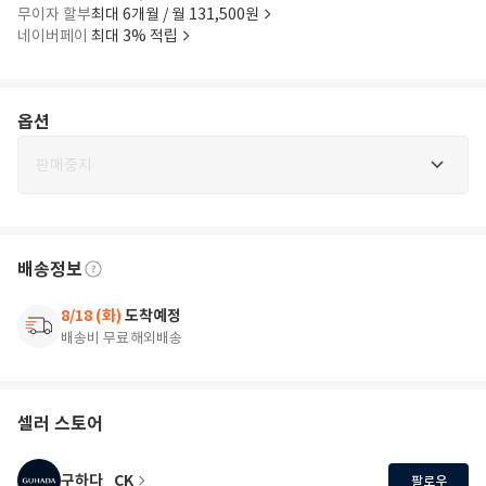
무이자 할부
최대 6개월 / 월 131,500원
네이버페이
최대 3% 적립
옵션
판매중지
배송정보
8/18 (화)
도착예정
배송비 무료
해외배송
셀러 스토어
구하다_CK
팔로우