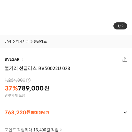
1
/
2
남성
액세서리
선글라스
BVLGARI
불가리 선글라스 BV50022U 028
1,254,000
37
%
789,000
원
관부가세 포함
768,220
원
최대 혜택가
포인트 적립
최대 16,400원 적립