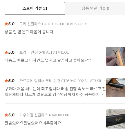
스토어 리뷰
11
상품 연관 리뷰
0
더보기
5.0
구찌 선글라스 GG1819S 001 BLACK GREY
상품 잘 받았고 마음에 듭니다.
5.0
프라다 안경 0PR A51V 14N1O1
배송도 빠르고 디자인도 멋지고 깔끔하고 좋아요~^^
5.0
까르띠에 림리스 무테 안경 CT0594O 002 SILVER SILVER TRANSPARENT
구하다 처음 써보는데 최고입니다 배송 진행 속도도 빠르고 진
행단계마다 빠르게 알람오고 검수영상까지 아주 꼼꼼하게 찍
어서 보내주셔서 싼가격에 편안하게 잘 구매했습니다. 또 구하
다에서 구매할게요
5.0
마우이짐 선글라스 NAAUAO 001
잘받았어요잘받았어요너무좋아요