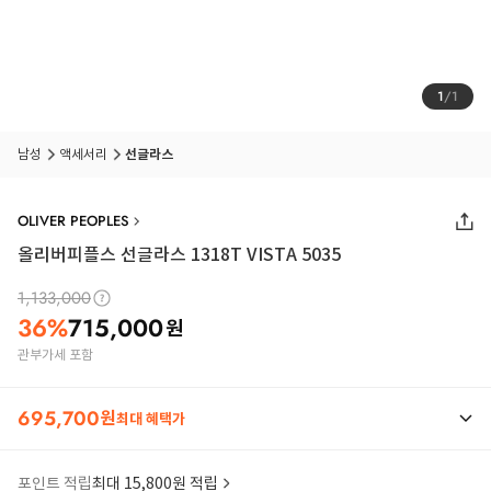
1
/
1
남성
액세서리
선글라스
OLIVER PEOPLES
올리버피플스 선글라스 1318T VISTA 5035
1,133,000
36
%
715,000
원
관부가세 포함
695,700
원
최대 혜택가
포인트 적립
최대 15,800원 적립