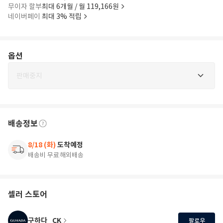
무이자 할부
최대 6개월 / 월 119,166원
네이버페이
최대 3% 적립
옵션
판매중지
배송정보
8/18 (화)
도착예정
배송비 무료
해외배송
셀러 스토어
구하다_CK
팔로우