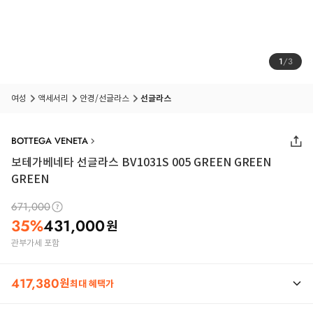
1
/
3
여성
액세서리
안경/선글라스
선글라스
BOTTEGA VENETA
보테가베네타 선글라스 BV1031S 005 GREEN GREEN
GREEN
671,000
35
%
431,000
원
관부가세 포함
417,380
원
최대 혜택가