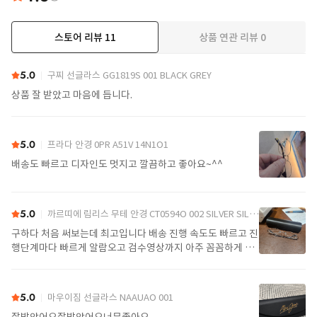
스토어 리뷰
11
상품 연관 리뷰
0
더보기
5.0
구찌 선글라스 GG1819S 001 BLACK GREY
상품 잘 받았고 마음에 듭니다.
5.0
프라다 안경 0PR A51V 14N1O1
배송도 빠르고 디자인도 멋지고 깔끔하고 좋아요~^^
5.0
까르띠에 림리스 무테 안경 CT0594O 002 SILVER SILVER TRANSPARENT
구하다 처음 써보는데 최고입니다 배송 진행 속도도 빠르고 진
행단계마다 빠르게 알람오고 검수영상까지 아주 꼼꼼하게 찍
어서 보내주셔서 싼가격에 편안하게 잘 구매했습니다. 또 구하
다에서 구매할게요
5.0
마우이짐 선글라스 NAAUAO 001