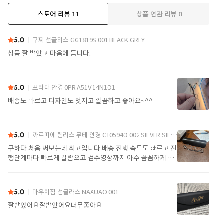
스토어 리뷰
11
상품 연관 리뷰
0
더보기
5.0
구찌 선글라스 GG1819S 001 BLACK GREY
상품 잘 받았고 마음에 듭니다.
5.0
프라다 안경 0PR A51V 14N1O1
배송도 빠르고 디자인도 멋지고 깔끔하고 좋아요~^^
5.0
까르띠에 림리스 무테 안경 CT0594O 002 SILVER SILVER TRANSPARENT
구하다 처음 써보는데 최고입니다 배송 진행 속도도 빠르고 진
행단계마다 빠르게 알람오고 검수영상까지 아주 꼼꼼하게 찍
어서 보내주셔서 싼가격에 편안하게 잘 구매했습니다. 또 구하
다에서 구매할게요
5.0
마우이짐 선글라스 NAAUAO 001
잘받았어요잘받았어요너무좋아요