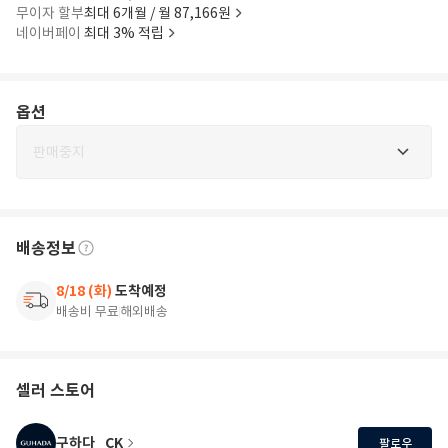
무이자 할부
최대 6개월 / 월 87,166원
네이버페이
최대 3% 적립
옵션
판매중지
배송정보
8/18 (화)
도착예정
배송비 무료
해외배송
셀러 스토어
구하다_CK
팔로우