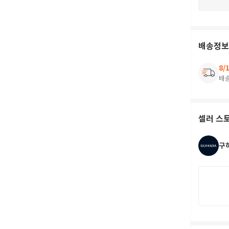
배송정보
8/
배
셀러 스
구