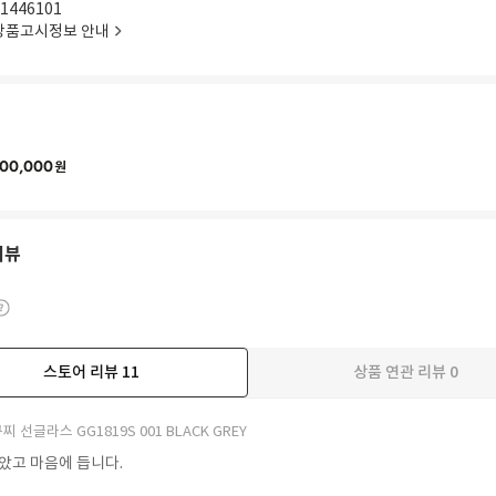
1446101
상품고시정보 안내
00,000
원
리뷰
스토어 리뷰
11
상품 연관 리뷰
0
더보기
찌 선글라스 GG1819S 001 BLACK GREY
받았고 마음에 듭니다.