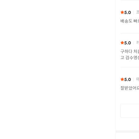
5.0
프
배송도 빠
5.0
까
구하다 처
고 검수영
또 구하다
5.0
마
잘받았어