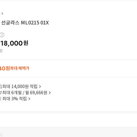
R
선글라스 ML0215 01X
18,000
원
함
40
원
최대 혜택가
립
최대 14,000원 적립
부
최대 6개월 / 월 69,666원
이
최대 3% 적립
지