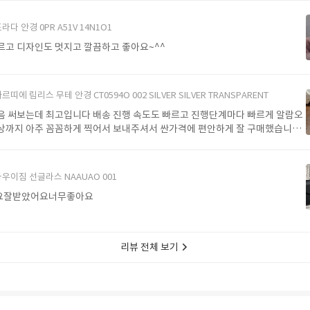
라다 안경 0PR A51V 14N1O1
르고 디자인도 멋지고 깔끔하고 좋아요~^^
르띠에 림리스 무테 안경 CT0594O 002 SILVER SILVER TRANSPARENT
음 써보는데 최고입니다 배송 진행 속도도 빠르고 진행단계마다 빠르게 알람오
상까지 아주 꼼꼼하게 찍어서 보내주셔서 싼가격에 편안하게 잘 구매했습니다.
에서 구매할게요
우이짐 선글라스 NAAUAO 001
요잘받았어요너무좋아요
리뷰 전체 보기