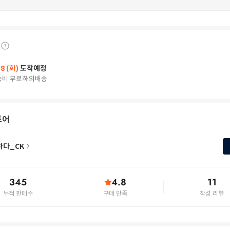
18 (화)
도착예정
송비 무료
해외배송
토어
하다_CK
345
4.8
11
누적 판매수
구매 만족
작성 리뷰