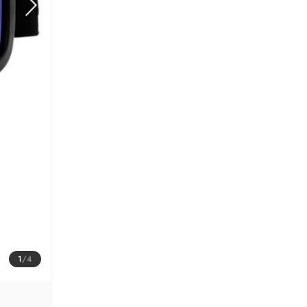
1
/
4