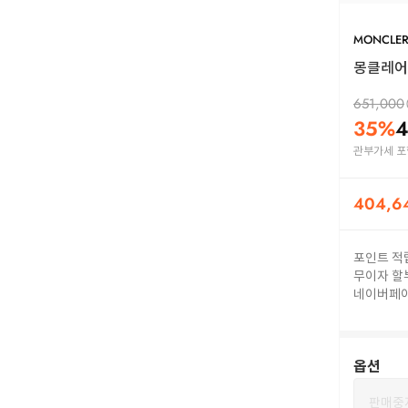
MONCLE
몽클레어 
651,000
35
%
4
관부가세 포
404,6
포인트 적
무이자 할
네이버페
옵션
판매중