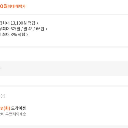
20
원
최대 혜택가
립
최대 13,100원 적립
부
최대 6개월 / 월 48,166원
이
최대 3% 적립
지
18 (화)
도착예정
송비 무료
해외배송