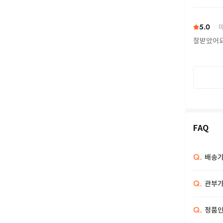
또 구하다
5.0
마
잘받았어
FAQ
Q.
배송기
Q.
관부가
Q.
정품인