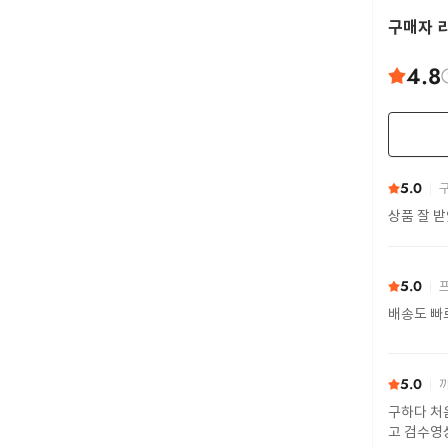
구매자 
4.8
5.0
구
상품 잘 
5.0
프
배송도 빠
5.0
까
구하다 처
고 검수영