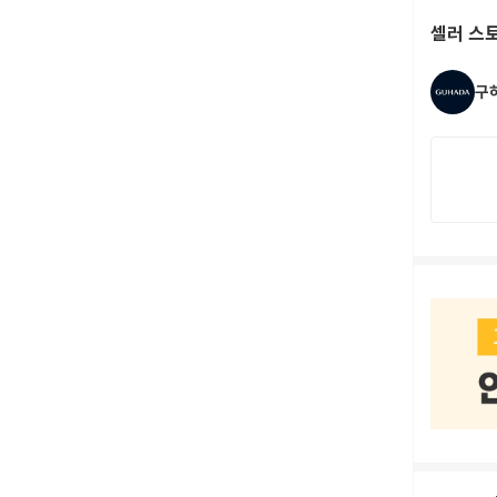
셀러 스
구