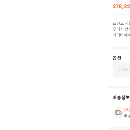
278,2
포인트 적
무이자 할
네이버페
옵션
판매중
배송정보
8/
배