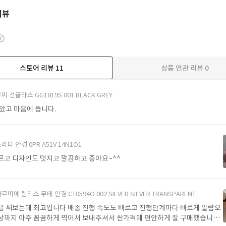
리뷰
스토어 리뷰
11
상품 연관 리뷰
0
더보기
찌 선글라스 GG1819S 001 BLACK GREY
받았고 마음에 듭니다.
라다 안경 0PR A51V 14N1O1
르고 디자인도 멋지고 깔끔하고 좋아요~^^
르띠에 림리스 무테 안경 CT0594O 002 SILVER SILVER TRANSPARENT
음 써보는데 최고입니다 배송 진행 속도도 빠르고 진행단계마다 빠르게 알람오
상까지 아주 꼼꼼하게 찍어서 보내주셔서 싼가격에 편안하게 잘 구매했습니다.