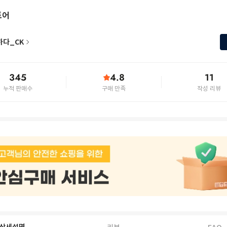
토어
하다_CK
345
4.8
11
누적 판매수
구매 만족
작성 리뷰