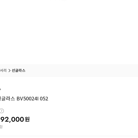
서리
선글라스
글라스 BV50024I 052
92,000
원
함