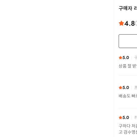
구매자 
4.8
5.0
구
상품 잘 
5.0
프
배송도 빠
5.0
까
구하다 처
고 검수영