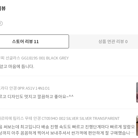
리뷰
스토어 리뷰
11
상품 연관 리뷰
0
더보기
찌 선글라스 GG1819S 001 BLACK GREY
받았고 마음에 듭니다.
라다 안경 0PR A51V 14N1O1
르고 디자인도 멋지고 깔끔하고 좋아요~^^
르띠에 림리스 무테 안경 CT0594O 002 SILVER SILVER TRANSPARENT
음 써보는데 최고입니다 배송 진행 속도도 빠르고 진행단계마다 빠르게 알람오
상까지 아주 꼼꼼하게 찍어서 보내주셔서 싼가격에 편안하게 잘 구매했습니다.