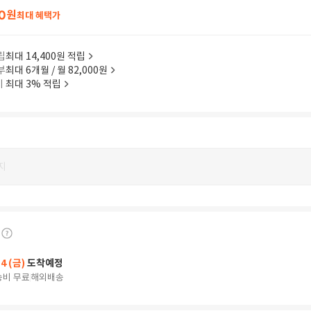
0
원
최대 혜택가
립
최대 14,400원 적립
부
최대 6개월 / 월 82,000원
이
최대 3% 적립
지
14 (금)
도착예정
송비 무료
해외배송