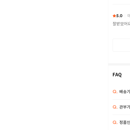
또 구하다
5.0
마
잘받았어
FAQ
Q.
배송기
Q.
관부가
Q.
정품인