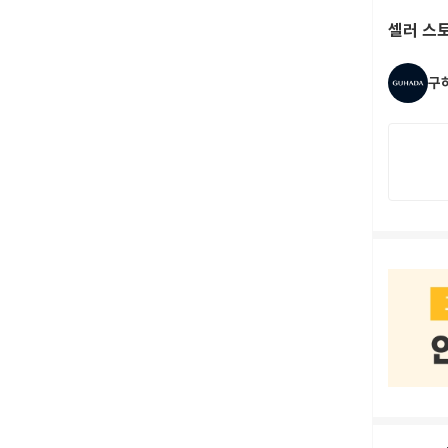
셀러 스
구