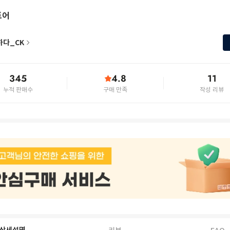
토어
하다_CK
345
4.8
11
누적 판매수
구매 만족
작성 리뷰