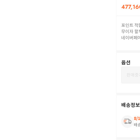
477,16
포인트 적
무이자 할
네이버페
옵션
판매중
배송정보
8/
배