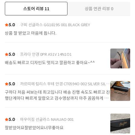
스토어 리뷰
11
상품 연관 리뷰
0
더보기
5.0
구찌 선글라스 GG1819S 001 BLACK GREY
상품 잘 받았고 마음에 듭니다.
5.0
프라다 안경 0PR A51V 14N1O1
배송도 빠르고 디자인도 멋지고 깔끔하고 좋아요~^^
5.0
까르띠에 림리스 무테 안경 CT0594O 002 SILVER SILVER TRANSPARENT
구하다 처음 써보는데 최고입니다 배송 진행 속도도 빠르고 진
행단계마다 빠르게 알람오고 검수영상까지 아주 꼼꼼하게 찍
어서 보내주셔서 싼가격에 편안하게 잘 구매했습니다. 또 구하
다에서 구매할게요
5.0
마우이짐 선글라스 NAAUAO 001
잘받았어요잘받았어요너무좋아요