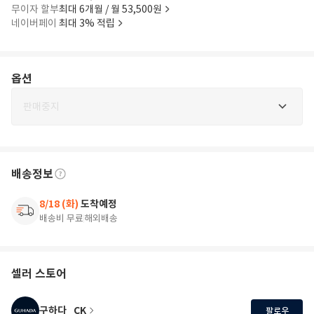
무이자 할부
최대 6개월 / 월 53,500원
네이버페이
최대 3% 적립
옵션
판매중지
배송정보
8/18 (화)
도착예정
배송비 무료
해외배송
셀러 스토어
구하다_CK
팔로우