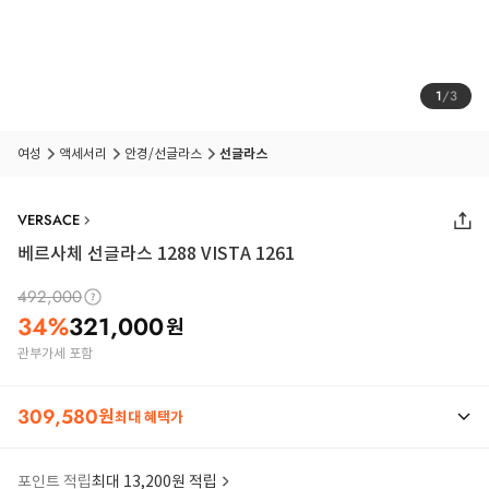
1
/
3
여성
액세서리
안경/선글라스
선글라스
VERSACE
베르사체 선글라스 1288 VISTA 1261
492,000
34
%
321,000
원
관부가세 포함
309,580
원
최대 혜택가
포인트 적립
최대 13,200원 적립