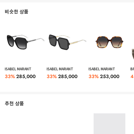
비슷한 상품
ISABEL MARANT
ISABEL MARANT
ISABEL MARANT
B
33
%
285,000
33
%
285,000
33
%
253,000
4
추천 상품