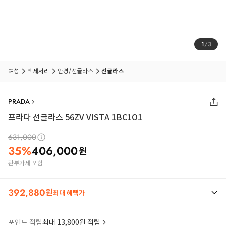
1
/
3
여성
액세서리
안경/선글라스
선글라스
PRADA
프라다 선글라스 56ZV VISTA 1BC1O1
631,000
35
%
406,000
원
관부가세 포함
392,880
원
최대 혜택가
포인트 적립
최대 13,800원 적립