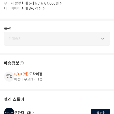
무이자 할부
최대 6개월 / 월 67,666원
네이버페이
최대 3% 적립
옵션
판매중지
배송정보
8/18 (화)
도착예정
배송비 무료
해외배송
셀러 스토어
구하다_CK
팔로우