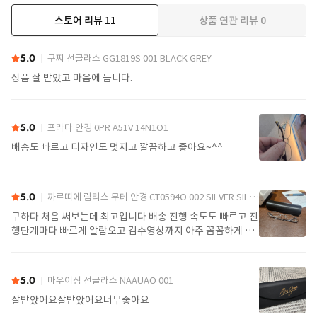
스토어 리뷰
11
상품 연관 리뷰
0
더보기
5.0
구찌 선글라스 GG1819S 001 BLACK GREY
상품 잘 받았고 마음에 듭니다.
5.0
프라다 안경 0PR A51V 14N1O1
배송도 빠르고 디자인도 멋지고 깔끔하고 좋아요~^^
5.0
까르띠에 림리스 무테 안경 CT0594O 002 SILVER SILVER TRANSPARENT
구하다 처음 써보는데 최고입니다 배송 진행 속도도 빠르고 진
행단계마다 빠르게 알람오고 검수영상까지 아주 꼼꼼하게 찍
어서 보내주셔서 싼가격에 편안하게 잘 구매했습니다. 또 구하
다에서 구매할게요
5.0
마우이짐 선글라스 NAAUAO 001
잘받았어요잘받았어요너무좋아요