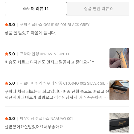
스토어 리뷰
11
상품 연관 리뷰
0
더보기
5.0
구찌 선글라스 GG1819S 001 BLACK GREY
상품 잘 받았고 마음에 듭니다.
5.0
프라다 안경 0PR A51V 14N1O1
배송도 빠르고 디자인도 멋지고 깔끔하고 좋아요~^^
5.0
까르띠에 림리스 무테 안경 CT0594O 002 SILVER SILVER TRANSPARENT
구하다 처음 써보는데 최고입니다 배송 진행 속도도 빠르고 진
행단계마다 빠르게 알람오고 검수영상까지 아주 꼼꼼하게 찍
어서 보내주셔서 싼가격에 편안하게 잘 구매했습니다. 또 구하
다에서 구매할게요
5.0
마우이짐 선글라스 NAAUAO 001
잘받았어요잘받았어요너무좋아요