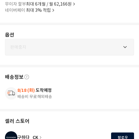
무이자 할부
최대 6개월 / 월 62,166원
네이버페이
최대 3% 적립
옵션
판매중지
배송정보
8/18 (화)
도착예정
배송비 무료
해외배송
셀러 스토어
구하다_CK
팔로우