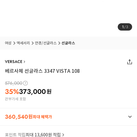
1
/
3
여성
액세서리
안경/선글라스
선글라스
VERSACE
베르사체 선글라스 3347 VISTA 108
576,000
35
%
373,000
원
관부가세 포함
360,540
원
최대 혜택가
포인트 적립
최대 13,600원 적립