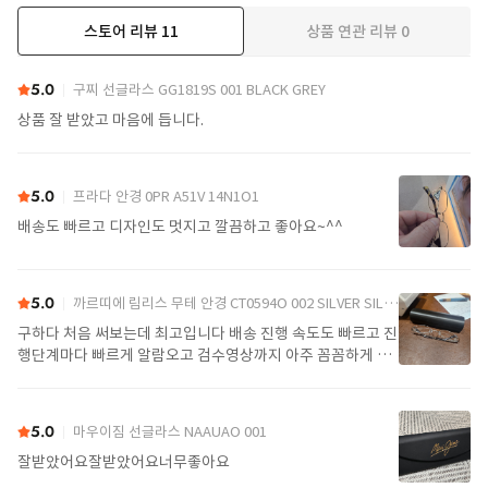
스토어 리뷰
11
상품 연관 리뷰
0
더보기
5.0
구찌 선글라스 GG1819S 001 BLACK GREY
상품 잘 받았고 마음에 듭니다.
5.0
프라다 안경 0PR A51V 14N1O1
배송도 빠르고 디자인도 멋지고 깔끔하고 좋아요~^^
5.0
까르띠에 림리스 무테 안경 CT0594O 002 SILVER SILVER TRANSPARENT
구하다 처음 써보는데 최고입니다 배송 진행 속도도 빠르고 진
행단계마다 빠르게 알람오고 검수영상까지 아주 꼼꼼하게 찍
어서 보내주셔서 싼가격에 편안하게 잘 구매했습니다. 또 구하
다에서 구매할게요
5.0
마우이짐 선글라스 NAAUAO 001
잘받았어요잘받았어요너무좋아요