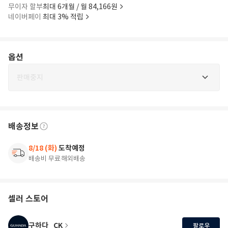
무이자 할부
최대 6개월 / 월 84,166원
네이버페이
최대 3% 적립
옵션
판매중지
배송정보
8/18 (화)
도착예정
배송비 무료
해외배송
셀러 스토어
구하다_CK
팔로우