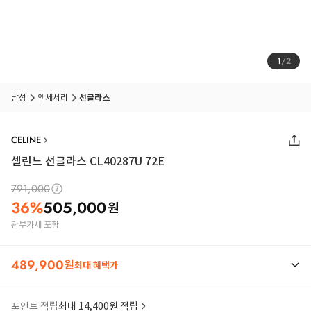
1
/
2
남성
액세서리
선글라스
CELINE
셀린느 선글라스 CL40287U 72E
791,000
36
%
505,000
원
관부가세 포함
489,900
원
최대 혜택가
포인트 적립
최대 14,400원 적립