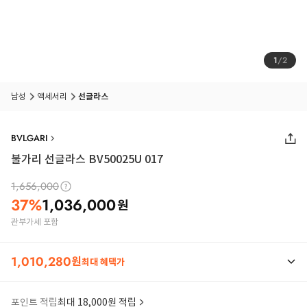
1
/
2
남성
액세서리
선글라스
BVLGARI
불가리 선글라스 BV50025U 017
1,656,000
37
%
1,036,000
원
관부가세 포함
1,010,280
원
최대 혜택가
포인트 적립
최대 18,000원 적립