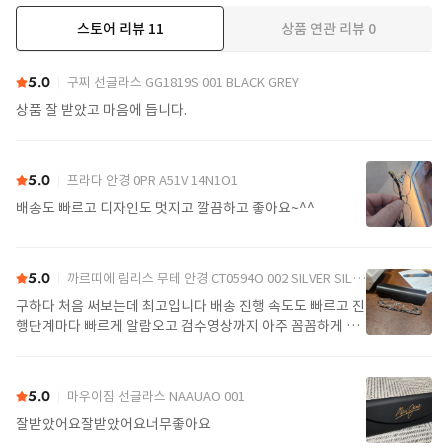
스토어 리뷰
11
상품 연관 리뷰
0
더보기
5.0
구찌 선글라스 GG1819S 001 BLACK GREY
상품 잘 받았고 마음에 듭니다.
5.0
프라다 안경 0PR A51V 14N1O1
배송도 빠르고 디자인도 멋지고 깔끔하고 좋아요~^^
5.0
까르띠에 림리스 무테 안경 CT0594O 002 SILVER SILVER TRANSPARENT
구하다 처음 써보는데 최고입니다 배송 진행 속도도 빠르고 진
행단계마다 빠르게 알람오고 검수영상까지 아주 꼼꼼하게 찍
어서 보내주셔서 싼가격에 편안하게 잘 구매했습니다. 또 구하
다에서 구매할게요
5.0
마우이짐 선글라스 NAAUAO 001
잘받았어요잘받았어요너무좋아요