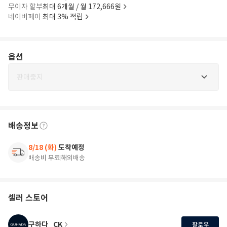
무이자 할부
최대 6개월 / 월 172,666원
네이버페이
최대 3% 적립
옵션
판매중지
배송정보
8/18 (화)
도착예정
배송비 무료
해외배송
셀러 스토어
구하다_CK
팔로우