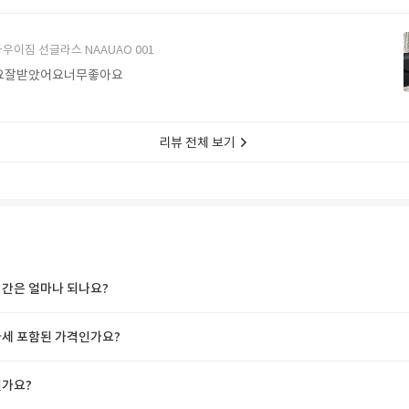
에서 구매할게요
우이짐 선글라스 NAAUAO 001
요잘받았어요너무좋아요
리뷰 전체 보기
간은 얼마나 되나요?
세 포함된 가격인가요?
가요?