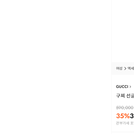
여성
액세
GUCCI
구찌 선글
590,000
35
%
3
관부가세 포