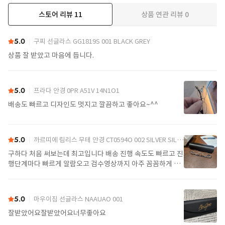
스토어 리뷰
11
상품 연관 리뷰
0
더보기
5.0
구찌 선글라스 GG1819S 001 BLACK GREY
상품 잘 받았고 마음에 듭니다.
5.0
프라다 안경 0PR A51V 14N1O1
배송도 빠르고 디자인도 멋지고 깔끔하고 좋아요~^^
5.0
까르띠에 림리스 무테 안경 CT0594O 002 SILVER SILVER TRANSPARENT
구하다 처음 써보는데 최고입니다 배송 진행 속도도 빠르고 진
행단계마다 빠르게 알람오고 검수영상까지 아주 꼼꼼하게 찍
어서 보내주셔서 싼가격에 편안하게 잘 구매했습니다. 또 구하
다에서 구매할게요
5.0
마우이짐 선글라스 NAAUAO 001
잘받았어요잘받았어요너무좋아요