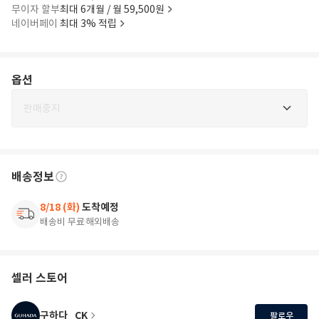
무이자 할부
최대 6개월 / 월 59,500원
네이버페이
최대 3% 적립
옵션
판매중지
배송정보
8/18 (화)
도착예정
배송비 무료
해외배송
셀러 스토어
구하다_CK
팔로우