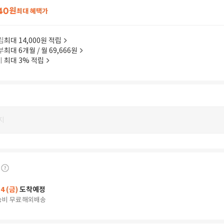
40
원
최대 혜택가
립
최대 14,000원 적립
부
최대 6개월 / 월 69,666원
이
최대 3% 적립
지
14 (금)
도착예정
송비 무료
해외배송