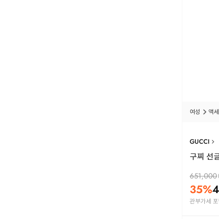
여성
액세
GUCCI
구찌 선글
651,000
35
%
4
관부가세 포