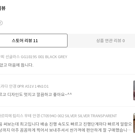
리뷰
스토어 리뷰
11
상품 연관 리뷰
0
더보기
찌 선글라스 GG1819S 001 BLACK GREY
받았고 마음에 듭니다.
라다 안경 0PR A51V 14N1O1
르고 디자인도 멋지고 깔끔하고 좋아요~^^
르띠에 림리스 무테 안경 CT0594O 002 SILVER SILVER TRANSPARENT
음 써보는데 최고입니다 배송 진행 속도도 빠르고 진행단계마다 빠르게 알람오
상까지 아주 꼼꼼하게 찍어서 보내주셔서 싼가격에 편안하게 잘 구매했습니다.