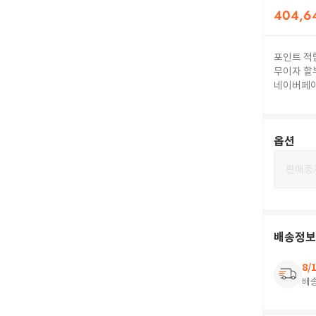
404,6
포인트 적
무이자 할
네이버페
옵션
판매중
배송정보
8/
배