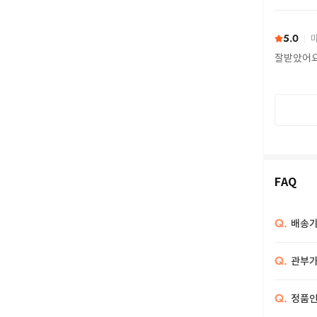
또 구하다
5.0
마
잘받았어
FAQ
Q.
배송기
Q.
관부가
Q.
정품인