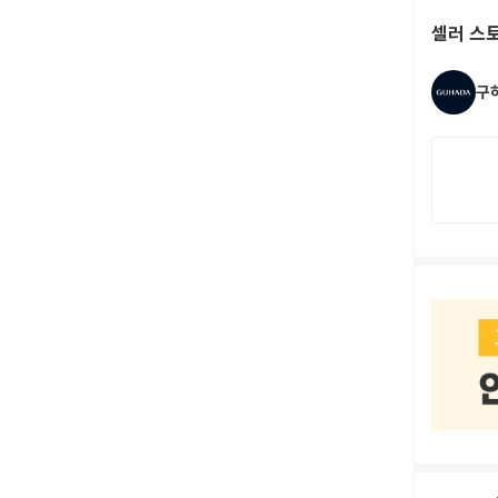
셀러 스
구