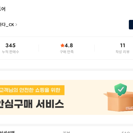
토어
하다_CK
345
4.8
11
누적 판매수
구매 만족
작성 리뷰