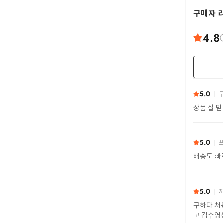
구매자 
4.8
5.0
구
상품 잘 
5.0
프
배송도 빠
5.0
까
구하다 처
고 검수영