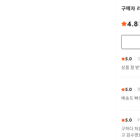
구매자 
4.8
5.0
구
상품 잘 
5.0
프
배송도 빠
5.0
까
구하다 처
고 검수영