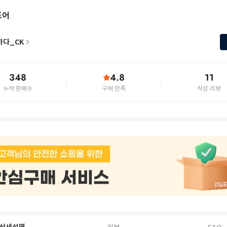
토어
하다_CK
348
4.8
11
누적 판매수
구매 만족
작성 리뷰