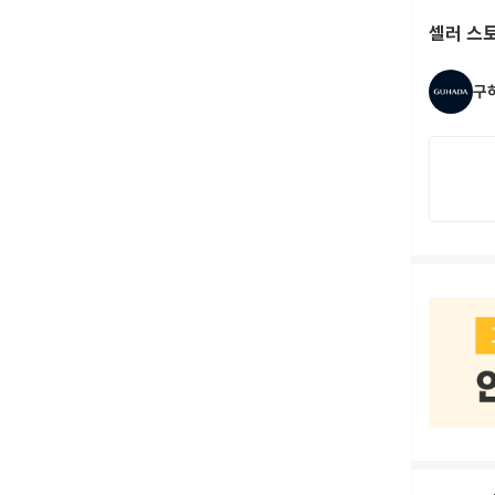
셀러 스
구