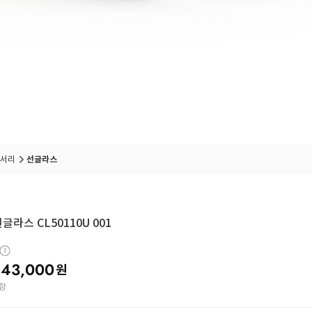
서리
선글라스
글라스 CL50110U 001
43,000
원
함