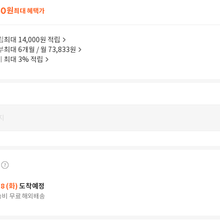
40
원
최대 혜택가
립
최대 14,000원 적립
부
최대 6개월 / 월 73,833원
이
최대 3% 적립
지
18 (화)
도착예정
송비 무료
해외배송