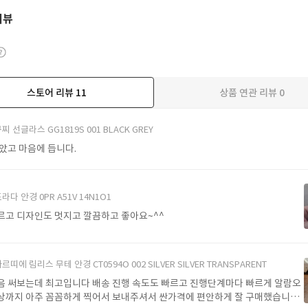
리뷰
스토어 리뷰
11
상품 연관 리뷰
0
더보기
찌 선글라스 GG1819S 001 BLACK GREY
받았고 마음에 듭니다.
라다 안경 0PR A51V 14N1O1
르고 디자인도 멋지고 깔끔하고 좋아요~^^
르띠에 림리스 무테 안경 CT0594O 002 SILVER SILVER TRANSPARENT
음 써보는데 최고입니다 배송 진행 속도도 빠르고 진행단계마다 빠르게 알람오
상까지 아주 꼼꼼하게 찍어서 보내주셔서 싼가격에 편안하게 잘 구매했습니다.