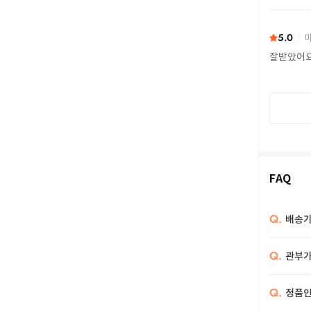
또 구하다
5.0
마
잘받았어
FAQ
Q.
배송기
Q.
관부가
Q.
정품인