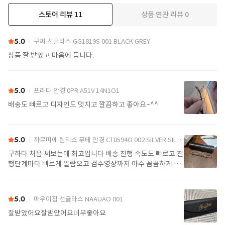
스토어 리뷰
11
상품 연관 리뷰
0
더보기
5.0
구찌 선글라스 GG1819S 001 BLACK GREY
상품 잘 받았고 마음에 듭니다.
5.0
프라다 안경 0PR A51V 14N1O1
배송도 빠르고 디자인도 멋지고 깔끔하고 좋아요~^^
5.0
까르띠에 림리스 무테 안경 CT0594O 002 SILVER SILVER TRANSPARENT
구하다 처음 써보는데 최고입니다 배송 진행 속도도 빠르고 진
행단계마다 빠르게 알람오고 검수영상까지 아주 꼼꼼하게 찍
어서 보내주셔서 싼가격에 편안하게 잘 구매했습니다. 또 구하
다에서 구매할게요
5.0
마우이짐 선글라스 NAAUAO 001
잘받았어요잘받았어요너무좋아요