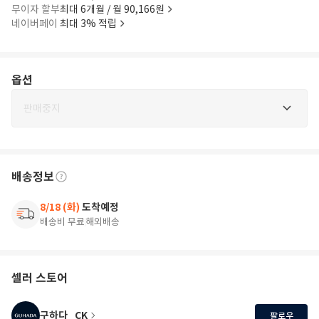
무이자 할부
최대 6개월 / 월 90,166원
네이버페이
최대 3% 적립
옵션
판매중지
배송정보
8/18 (화)
도착예정
배송비 무료
해외배송
셀러 스토어
구하다_CK
팔로우