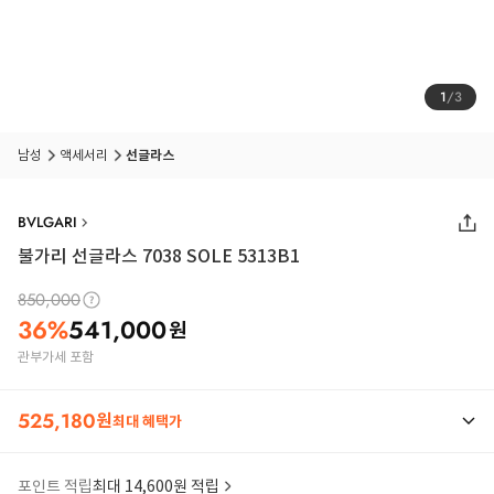
1
/
3
남성
액세서리
선글라스
BVLGARI
불가리 선글라스 7038 SOLE 5313B1
850,000
36
%
541,000
원
관부가세 포함
525,180
원
최대 혜택가
포인트 적립
최대 14,600원 적립