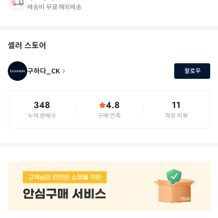
배송비 무료
해외배송
셀러 스토어
구하다_CK
팔로우
348
4.8
11
누적 판매수
구매 만족
작성 리뷰