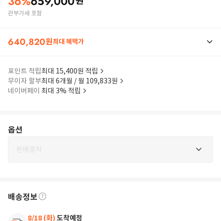
36
%
659,000
원
관부가세 포함
640,820
원
최대 혜택가
포인트 적립
최대 15,400원 적립
무이자 할부
최대 6개월 / 월 109,833원
네이버페이
최대 3% 적립
옵션
판매중지
배송정보
8/18 (화)
도착예정