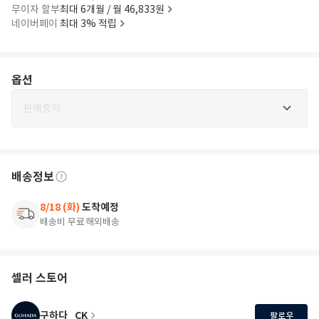
무이자 할부
최대 6개월 / 월 46,833원
네이버페이
최대 3% 적립
옵션
판매중지
배송정보
8/18 (화)
도착예정
배송비 무료
해외배송
셀러 스토어
구하다_CK
팔로우