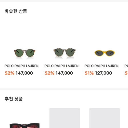
비슷한 상품
POLO RALPH LAUREN
POLO RALPH LAUREN
POLO RALPH LAUREN
P
52
%
147,000
52
%
147,000
51
%
127,000
5
추천 상품