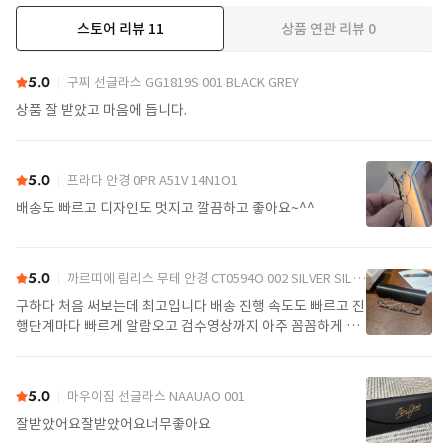
스토어 리뷰
11
상품 연관 리뷰
0
더보기
5.0
구찌 선글라스 GG1819S 001 BLACK GREY
상품 잘 받았고 마음에 듭니다.
5.0
프라다 안경 0PR A51V 14N1O1
배송도 빠르고 디자인도 멋지고 깔끔하고 좋아요~^^
5.0
까르띠에 림리스 무테 안경 CT0594O 002 SILVER SILVER TRANSPARENT
구하다 처음 써보는데 최고입니다 배송 진행 속도도 빠르고 진
행단계마다 빠르게 알람오고 검수영상까지 아주 꼼꼼하게 찍
어서 보내주셔서 싼가격에 편안하게 잘 구매했습니다. 또 구하
다에서 구매할게요
5.0
마우이짐 선글라스 NAAUAO 001
잘받았어요잘받았어요너무좋아요