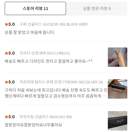
스토어 리뷰
11
상품 연관 리뷰
0
더보기
5.0
구찌 선글라스 GG1819S 001 BLACK GREY
상품 잘 받았고 마음에 듭니다.
5.0
프라다 안경 0PR A51V 14N1O1
배송도 빠르고 디자인도 멋지고 깔끔하고 좋아요~^^
5.0
까르띠에 림리스 무테 안경 CT0594O 002 SILVER SILVER TRANSPARENT
구하다 처음 써보는데 최고입니다 배송 진행 속도도 빠르고 진
행단계마다 빠르게 알람오고 검수영상까지 아주 꼼꼼하게 찍
어서 보내주셔서 싼가격에 편안하게 잘 구매했습니다. 또 구하
다에서 구매할게요
5.0
마우이짐 선글라스 NAAUAO 001
잘받았어요잘받았어요너무좋아요