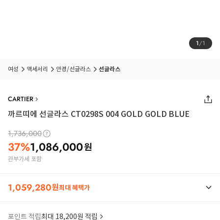
1
/
1
여성
액세서리
안경/선글라스
선글라스
CARTIER
까르띠에 선글라스 CT0298S 004 GOLD GOLD BLUE
1,736,000
37
%
1,086,000
원
관부가세 포함
1,059,280
원
최대 혜택가
포인트 적립
최대 18,200원 적립