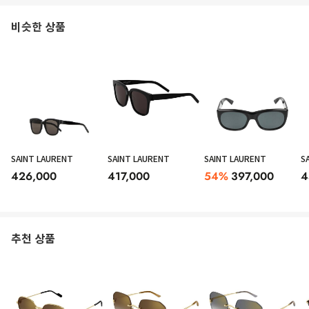
비슷한 상품
SAINT LAURENT
SAINT LAURENT
SAINT LAURENT
S
426,000
417,000
54
%
397,000
4
추천 상품