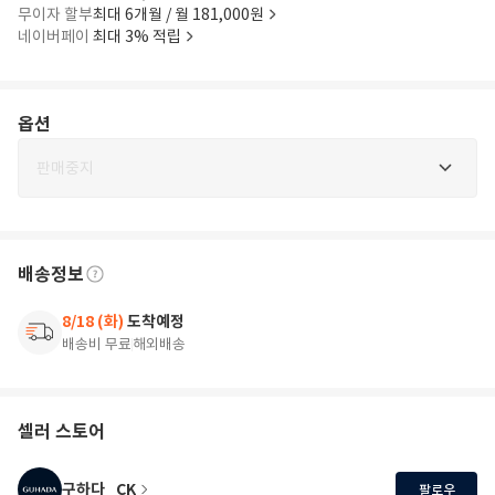
무이자 할부
최대 6개월 / 월 181,000원
네이버페이
최대 3% 적립
옵션
판매중지
배송정보
8/18 (화)
도착예정
배송비 무료
해외배송
셀러 스토어
구하다_CK
팔로우