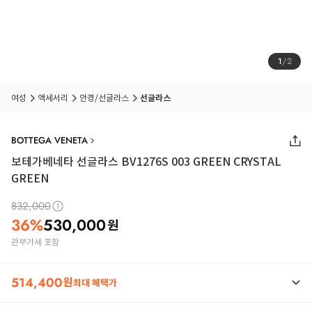
1
/
2
여성
액세서리
안경/선글라스
선글라스
BOTTEGA VENETA
보테가베네타 선글라스 BV1276S 003 GREEN CRYSTAL
GREEN
832,000
36
%
530,000
원
관부가세 포함
514,400
원
최대 혜택가