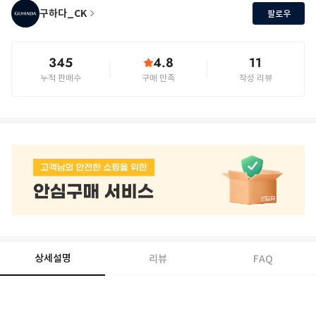
구하다_CK
팔로우
345
4.8
11
누적 판매수
구매 만족
작성 리뷰
상세설명
리뷰
FAQ