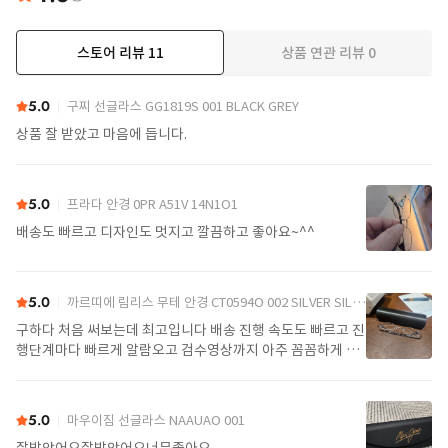
스토어 리뷰
11
상품 연관 리뷰
0
더보기
5.0
구찌 선글라스 GG1819S 001 BLACK GREY
상품 잘 받았고 마음에 듭니다.
5.0
프라다 안경 0PR A51V 14N1O1
배송도 빠르고 디자인도 멋지고 깔끔하고 좋아요~^^
5.0
까르띠에 림리스 무테 안경 CT0594O 002 SILVER SILVER TRANSPARENT
구하다 처음 써보는데 최고입니다 배송 진행 속도도 빠르고 진
행단계마다 빠르게 알람오고 검수영상까지 아주 꼼꼼하게 찍
어서 보내주셔서 싼가격에 편안하게 잘 구매했습니다. 또 구하
다에서 구매할게요
5.0
마우이짐 선글라스 NAAUAO 001