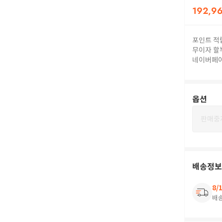
192,9
포인트 적
무이자 할
네이버페
옵션
판매중
배송정보
8/
배