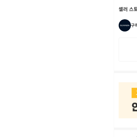
셀러 스
구