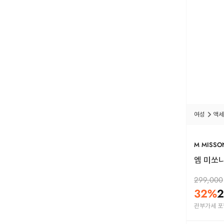
여성
액세
M MISSO
엠 미쏘니 
299,000
32
%
2
관부가세 포