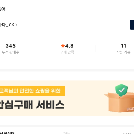
토어
하다_CK
345
4.8
11
누적 판매수
구매 만족
작성 리뷰