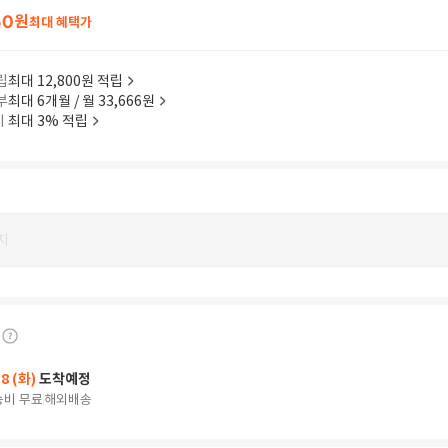
60
원
최대 혜택가
립
최대 12,800원 적립
부
최대 6개월 / 월 33,666원
이
최대 3% 적립
지
18 (화)
도착예정
송비 무료
해외배송