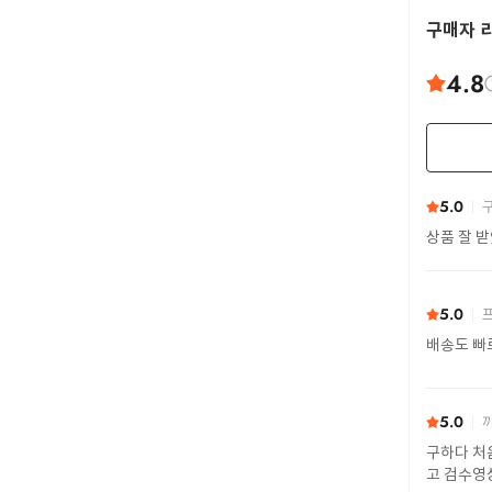
구매자 
4.8
5.0
구
상품 잘 
5.0
프
배송도 빠
5.0
까
구하다 처
고 검수영