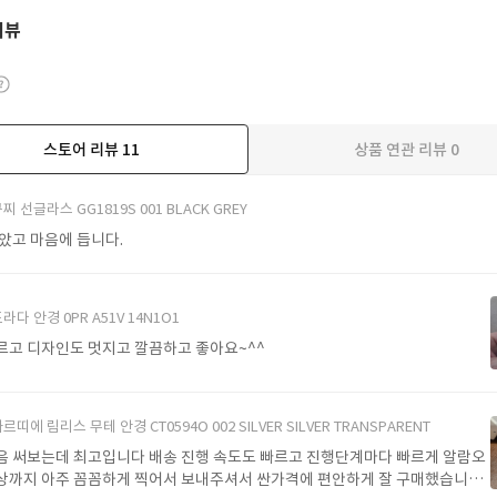
리뷰
스토어 리뷰
11
상품 연관 리뷰
0
더보기
찌 선글라스 GG1819S 001 BLACK GREY
받았고 마음에 듭니다.
라다 안경 0PR A51V 14N1O1
르고 디자인도 멋지고 깔끔하고 좋아요~^^
르띠에 림리스 무테 안경 CT0594O 002 SILVER SILVER TRANSPARENT
음 써보는데 최고입니다 배송 진행 속도도 빠르고 진행단계마다 빠르게 알람오
상까지 아주 꼼꼼하게 찍어서 보내주셔서 싼가격에 편안하게 잘 구매했습니다.