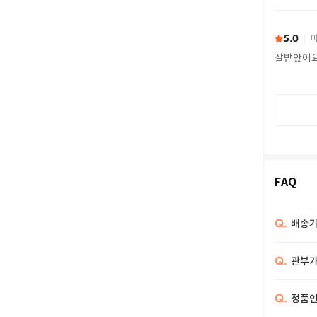
또 구하다
5.0
마
잘받았어
FAQ
Q.
배송기
Q.
관부가
Q.
정품인