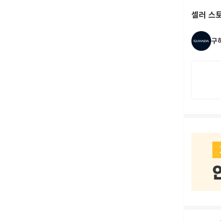
셀러 스
구