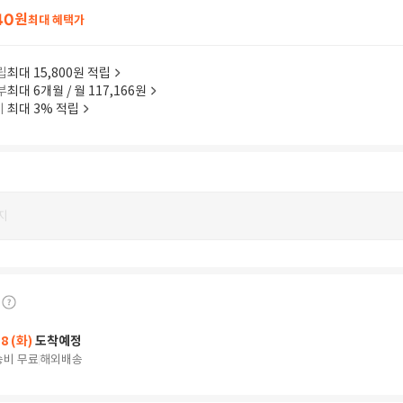
40
원
최대 혜택가
립
최대 15,800원 적립
부
최대 6개월 / 월 117,166원
이
최대 3% 적립
지
18 (화)
도착예정
송비 무료
해외배송