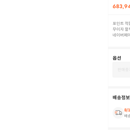
683,9
포인트 적
무이자 할
네이버페
옵션
판매중
배송정보
8/
배