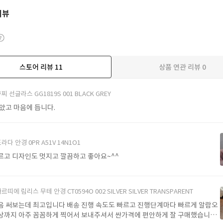
리뷰
스토어 리뷰
11
상품 연관 리뷰
0
더보기
찌 선글라스 GG1819S 001 BLACK GREY
받았고 마음에 듭니다.
라다 안경 0PR A51V 14N1O1
르고 디자인도 멋지고 깔끔하고 좋아요~^^
르띠에 림리스 무테 안경 CT0594O 002 SILVER SILVER TRANSPARENT
음 써보는데 최고입니다 배송 진행 속도도 빠르고 진행단계마다 빠르게 알람오
상까지 아주 꼼꼼하게 찍어서 보내주셔서 싼가격에 편안하게 잘 구매했습니다.