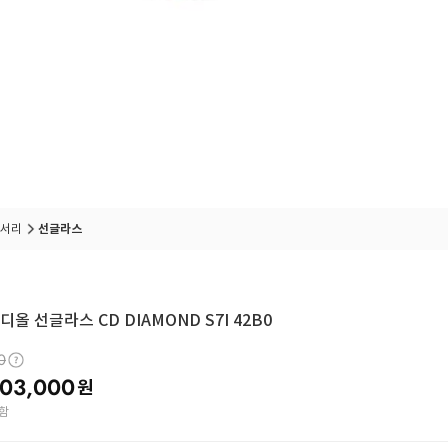
서리
선글라스
올 선글라스 CD DIAMOND S7I 42B0
0
03,000
원
함