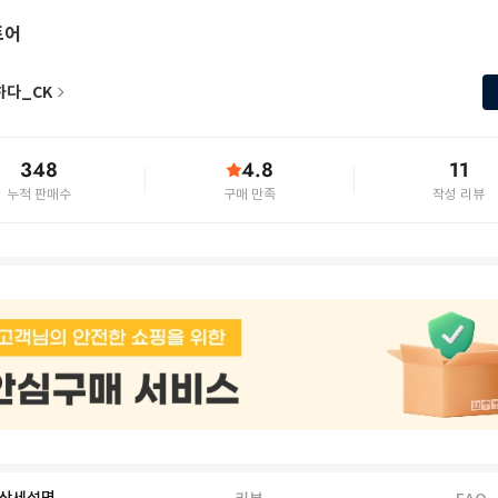
토어
하다_CK
348
4.8
11
누적 판매수
구매 만족
작성 리뷰