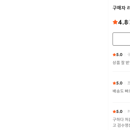
구매자 
4.8
5.0
구
상품 잘 
5.0
프
배송도 빠
5.0
까
구하다 처
고 검수영