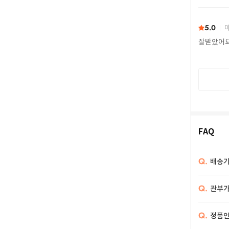
또 구하다
5.0
마
잘받았어
FAQ
Q.
배송기
Q.
관부가
Q.
정품인