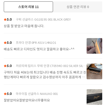
스토어 리뷰
11
상품 연관 리뷰
0
더보기
5.0
구찌 선글라스 GG1819S 001 BLACK GREY
상품 잘 받았고 마음에 듭니다.
5.0
프라다 안경 0PR A51V 14N1O1
배송도 빠르고 디자인도 멋지고 깔끔하고 좋아요~^^
5.0
까르띠에 림리스 무테 안경 CT0594O 002 SILVER SILVER TRANSPARENT
구하다 처음 써보는데 최고입니다 배송 진행 속도도 빠르고 진
행단계마다 빠르게 알람오고 검수영상까지 아주 꼼꼼하게 찍
어서 보내주셔서 싼가격에 편안하게 잘 구매했습니다. 또 구하
다에서 구매할게요
5.0
마우이짐 선글라스 NAAUAO 001
잘받았어요잘받았어요너무좋아요