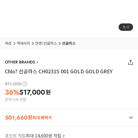
1
/
2
여성
액세서리
안경/선글라스
선글라스
OTHER BRANDS
Chlo? 선글라스 CH0231S 001 GOLD GOLD GREY
811,000
36
%
517,000
원
관부가세 포함
501,660
원
최대 혜택가
포인트 적립
최대 14,600원 적립