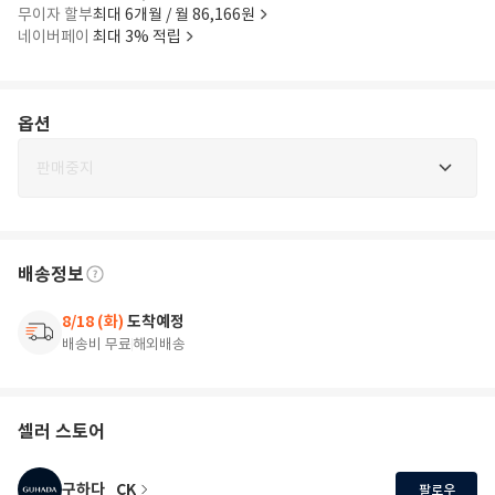
무이자 할부
최대 6개월 / 월 86,166원
네이버페이
최대 3% 적립
옵션
판매중지
배송정보
8/18 (화)
도착예정
배송비 무료
해외배송
셀러 스토어
구하다_CK
팔로우