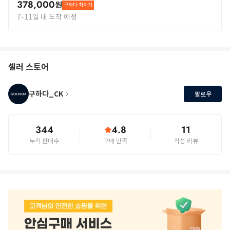
378,000
원
구하다 최저가
7-11일 내 도착 예정
셀러 스토어
구하다_CK
팔로우
344
4.8
11
누적 판매수
구매 만족
작성 리뷰