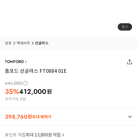
1
/
1
남성
액세서리
선글라스
TOMFORD
톰포드 선글라스 FT0884 01E
641,000
35
%
412,000
원
관부가세 포함
398,760
원
최대 혜택가
포인트 적립
최대 13,800원 적립