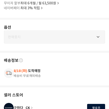
무이자 할부
최대 6개월 / 월 63,500원
네이버페이
최대 3% 적립
옵션
판매중지
배송정보
8/18 (화)
도착예정
배송비 무료
해외배송
셀러 스토어
구하다_CK
팔로우