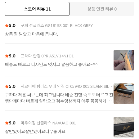
스토어 리뷰
11
상품 연관 리뷰
0
더보기
5.0
구찌 선글라스 GG1819S 001 BLACK GREY
상품 잘 받았고 마음에 듭니다.
5.0
프라다 안경 0PR A51V 14N1O1
배송도 빠르고 디자인도 멋지고 깔끔하고 좋아요~^^
5.0
까르띠에 림리스 무테 안경 CT0594O 002 SILVER SILVER TRANSPARENT
구하다 처음 써보는데 최고입니다 배송 진행 속도도 빠르고 진
행단계마다 빠르게 알람오고 검수영상까지 아주 꼼꼼하게 찍
어서 보내주셔서 싼가격에 편안하게 잘 구매했습니다. 또 구하
다에서 구매할게요
5.0
마우이짐 선글라스 NAAUAO 001
잘받았어요잘받았어요너무좋아요