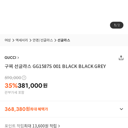
1
/
2
여성
액세서리
안경/선글라스
선글라스
GUCCI
구찌 선글라스 GG1587S 001 BLACK BLACK GREY
590,000
35
%
381,000
원
관부가세 포함
368,380
원
최대 혜택가
포인트 적립
최대 13,600원 적립