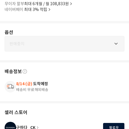
무이자 할부
최대 6개월 / 월 108,833원
네이버페이
최대 3% 적립
옵션
판매중지
배송정보
8/14 (금)
도착예정
배송비 무료
해외배송
셀러 스토어
구하다_CK
팔로우