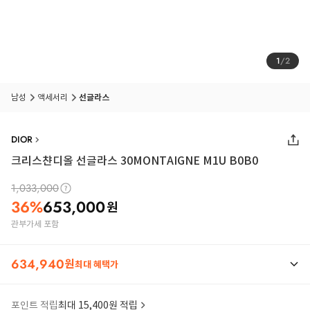
1
/
2
남성
액세서리
선글라스
DIOR
크리스챤디올 선글라스 30MONTAIGNE M1U B0B0
1,033,000
36
%
653,000
원
관부가세 포함
634,940
원
최대 혜택가
포인트 적립
최대 15,400원 적립