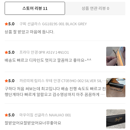
스토어 리뷰
11
상품 연관 리뷰
0
더보기
5.0
구찌 선글라스 GG1819S 001 BLACK GREY
상품 잘 받았고 마음에 듭니다.
5.0
프라다 안경 0PR A51V 14N1O1
배송도 빠르고 디자인도 멋지고 깔끔하고 좋아요~^^
5.0
까르띠에 림리스 무테 안경 CT0594O 002 SILVER SILVER TRANSPARENT
구하다 처음 써보는데 최고입니다 배송 진행 속도도 빠르고 진
행단계마다 빠르게 알람오고 검수영상까지 아주 꼼꼼하게 찍
어서 보내주셔서 싼가격에 편안하게 잘 구매했습니다. 또 구하
다에서 구매할게요
5.0
마우이짐 선글라스 NAAUAO 001
잘받았어요잘받았어요너무좋아요