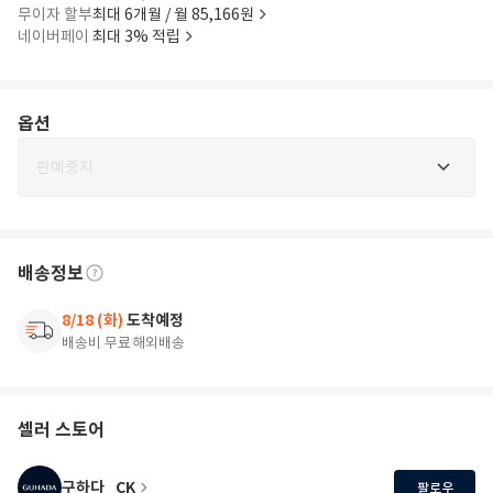
무이자 할부
최대 6개월 / 월 85,166원
네이버페이
최대 3% 적립
옵션
판매중지
배송정보
8/18 (화)
도착예정
배송비 무료
해외배송
셀러 스토어
구하다_CK
팔로우