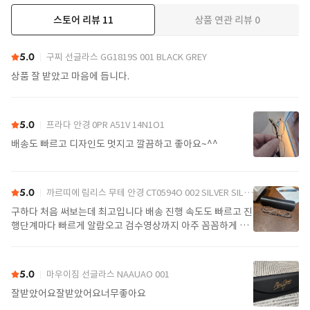
스토어 리뷰
11
상품 연관 리뷰
0
더보기
5.0
구찌 선글라스 GG1819S 001 BLACK GREY
상품 잘 받았고 마음에 듭니다.
5.0
프라다 안경 0PR A51V 14N1O1
배송도 빠르고 디자인도 멋지고 깔끔하고 좋아요~^^
5.0
까르띠에 림리스 무테 안경 CT0594O 002 SILVER SILVER TRANSPARENT
구하다 처음 써보는데 최고입니다 배송 진행 속도도 빠르고 진
행단계마다 빠르게 알람오고 검수영상까지 아주 꼼꼼하게 찍
어서 보내주셔서 싼가격에 편안하게 잘 구매했습니다. 또 구하
다에서 구매할게요
5.0
마우이짐 선글라스 NAAUAO 001
잘받았어요잘받았어요너무좋아요