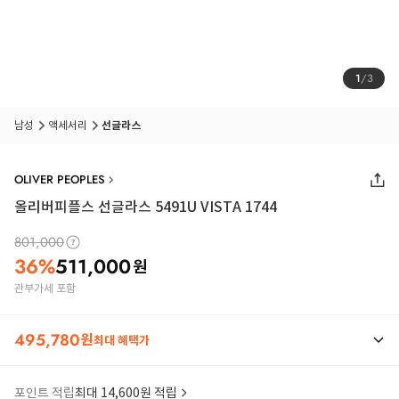
1
/
3
남성
액세서리
선글라스
OLIVER PEOPLES
올리버피플스 선글라스 5491U VISTA 1744
801,000
36
%
511,000
원
관부가세 포함
495,780
원
최대 혜택가
포인트 적립
최대 14,600원 적립