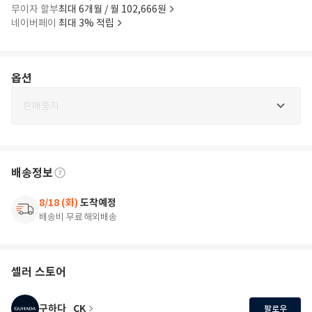
무이자 할부
최대 6개월 / 월 102,666원
네이버페이
최대 3% 적립
옵션
판매중지
배송정보
8/18 (화)
도착예정
배송비 무료
해외배송
셀러 스토어
구하다_CK
팔로우