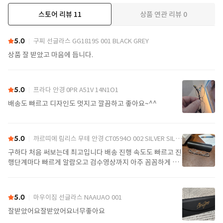
스토어 리뷰
11
상품 연관 리뷰
0
더보기
5.0
구찌 선글라스 GG1819S 001 BLACK GREY
상품 잘 받았고 마음에 듭니다.
5.0
프라다 안경 0PR A51V 14N1O1
배송도 빠르고 디자인도 멋지고 깔끔하고 좋아요~^^
5.0
까르띠에 림리스 무테 안경 CT0594O 002 SILVER SILVER TRANSPARENT
구하다 처음 써보는데 최고입니다 배송 진행 속도도 빠르고 진
행단계마다 빠르게 알람오고 검수영상까지 아주 꼼꼼하게 찍
어서 보내주셔서 싼가격에 편안하게 잘 구매했습니다. 또 구하
다에서 구매할게요
5.0
마우이짐 선글라스 NAAUAO 001
잘받았어요잘받았어요너무좋아요