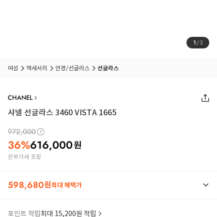
1
/
3
여성
액세서리
안경/선글라스
선글라스
CHANEL
샤넬 선글라스 3460 VISTA 1665
972,000
36
%
616,000
원
관부가세 포함
598,680
원
최대 혜택가
포인트 적립
최대 15,200원 적립