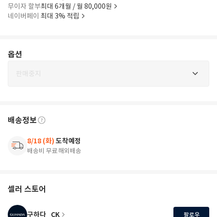
무이자 할부
최대 6개월 / 월 80,000원
네이버페이
최대 3% 적립
옵션
판매중지
배송정보
8/18 (화)
도착예정
배송비 무료
해외배송
셀러 스토어
구하다_CK
팔로우