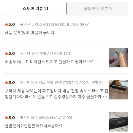
스토어 리뷰
11
상품 연관 리뷰
0
더보기
5.0
구찌 선글라스 GG1819S 001 BLACK GREY
상품 잘 받았고 마음에 듭니다.
5.0
프라다 안경 0PR A51V 14N1O1
배송도 빠르고 디자인도 멋지고 깔끔하고 좋아요~^^
5.0
까르띠에 림리스 무테 안경 CT0594O 002 SILVER SILVER TRANSPARENT
구하다 처음 써보는데 최고입니다 배송 진행 속도도 빠르고 진
행단계마다 빠르게 알람오고 검수영상까지 아주 꼼꼼하게 찍
어서 보내주셔서 싼가격에 편안하게 잘 구매했습니다. 또 구하
다에서 구매할게요
5.0
마우이짐 선글라스 NAAUAO 001
잘받았어요잘받았어요너무좋아요