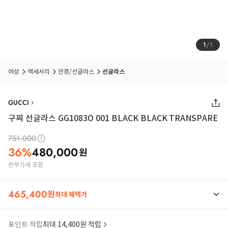
1
/
1
여성
액세서리
안경/선글라스
선글라스
GUCCI
구찌 선글라스 GG1083O 001 BLACK BLACK TRANSPARE
751,000
36
%
480,000
원
관부가세 포함
465,400
원
최대 혜택가
포인트 적립
최대 14,400원 적립