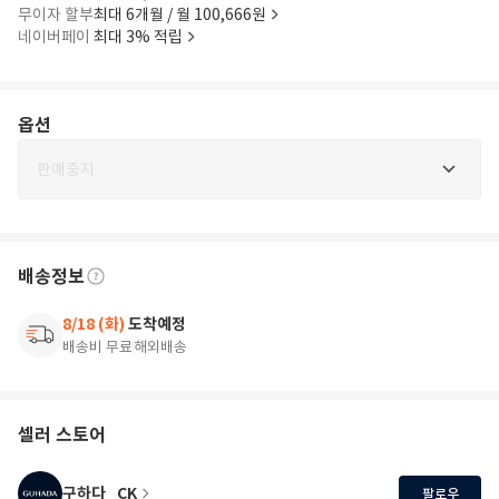
무이자 할부
최대 6개월 / 월 100,666원
네이버페이
최대 3% 적립
옵션
판매중지
배송정보
8/18 (화)
도착예정
배송비 무료
해외배송
셀러 스토어
구하다_CK
팔로우