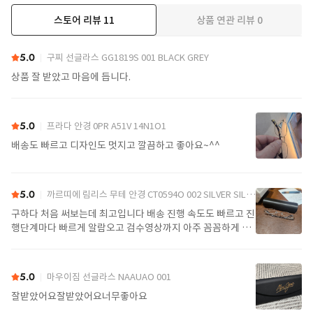
스토어 리뷰
11
상품 연관 리뷰
0
더보기
5.0
구찌 선글라스 GG1819S 001 BLACK GREY
상품 잘 받았고 마음에 듭니다.
5.0
프라다 안경 0PR A51V 14N1O1
배송도 빠르고 디자인도 멋지고 깔끔하고 좋아요~^^
5.0
까르띠에 림리스 무테 안경 CT0594O 002 SILVER SILVER TRANSPARENT
구하다 처음 써보는데 최고입니다 배송 진행 속도도 빠르고 진
행단계마다 빠르게 알람오고 검수영상까지 아주 꼼꼼하게 찍
어서 보내주셔서 싼가격에 편안하게 잘 구매했습니다. 또 구하
다에서 구매할게요
5.0
마우이짐 선글라스 NAAUAO 001
잘받았어요잘받았어요너무좋아요