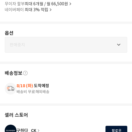
무이자 할부
최대 6개월 / 월 66,500원
네이버페이
최대 3% 적립
옵션
판매중지
배송정보
8/18 (화)
도착예정
배송비 무료
해외배송
셀러 스토어
구하다_CK
팔로우