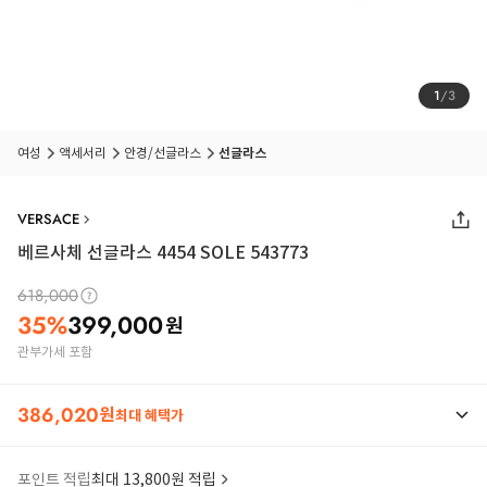
1
/
3
여성
액세서리
안경/선글라스
선글라스
VERSACE
베르사체 선글라스 4454 SOLE 543773
618,000
35
%
399,000
원
관부가세 포함
386,020
원
최대 혜택가
포인트 적립
최대 13,800원 적립