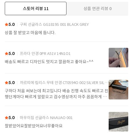
스토어 리뷰
11
상품 연관 리뷰
0
더보기
5.0
구찌 선글라스 GG1819S 001 BLACK GREY
상품 잘 받았고 마음에 듭니다.
5.0
프라다 안경 0PR A51V 14N1O1
배송도 빠르고 디자인도 멋지고 깔끔하고 좋아요~^^
5.0
까르띠에 림리스 무테 안경 CT0594O 002 SILVER SILVER TRANSPARENT
구하다 처음 써보는데 최고입니다 배송 진행 속도도 빠르고 진
행단계마다 빠르게 알람오고 검수영상까지 아주 꼼꼼하게 찍
어서 보내주셔서 싼가격에 편안하게 잘 구매했습니다. 또 구하
다에서 구매할게요
5.0
마우이짐 선글라스 NAAUAO 001
잘받았어요잘받았어요너무좋아요