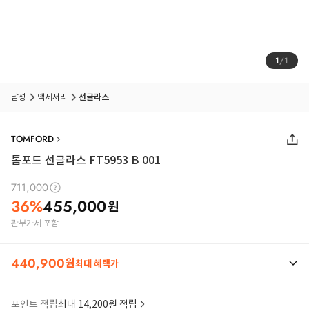
1
/
1
남성
액세서리
선글라스
TOMFORD
톰포드 선글라스 FT5953 B 001
711,000
36
%
455,000
원
관부가세 포함
440,900
원
최대 혜택가
포인트 적립
최대 14,200원 적립