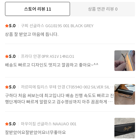
스토어 리뷰
11
상품 연관 리뷰
0
더보기
5.0
구찌 선글라스 GG1819S 001 BLACK GREY
상품 잘 받았고 마음에 듭니다.
5.0
프라다 안경 0PR A51V 14N1O1
배송도 빠르고 디자인도 멋지고 깔끔하고 좋아요~^^
5.0
까르띠에 림리스 무테 안경 CT0594O 002 SILVER SILVER TRANSPARENT
구하다 처음 써보는데 최고입니다 배송 진행 속도도 빠르고 진
행단계마다 빠르게 알람오고 검수영상까지 아주 꼼꼼하게 찍
어서 보내주셔서 싼가격에 편안하게 잘 구매했습니다. 또 구하
다에서 구매할게요
5.0
마우이짐 선글라스 NAAUAO 001
잘받았어요잘받았어요너무좋아요