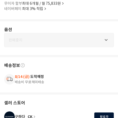
무이자 할부
최대 6개월 / 월 75,833원
네이버페이
최대 3% 적립
옵션
판매중지
배송정보
8/14 (금)
도착예정
배송비 무료
해외배송
셀러 스토어
구하다_CK
팔로우