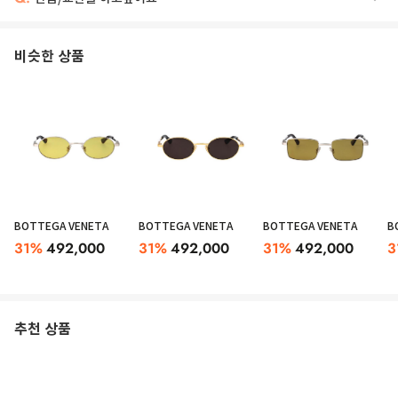
비슷한 상품
BOTTEGA VENETA
BOTTEGA VENETA
BOTTEGA VENETA
B
31
%
492,000
31
%
492,000
31
%
492,000
3
추천 상품