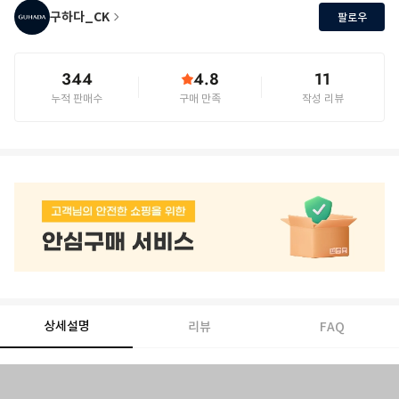
구하다_CK
팔로우
344
4.8
11
누적 판매수
구매 만족
작성 리뷰
상세설명
리뷰
FAQ