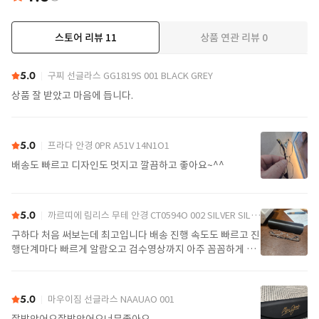
스토어 리뷰
11
상품 연관 리뷰
0
더보기
5.0
구찌 선글라스 GG1819S 001 BLACK GREY
상품 잘 받았고 마음에 듭니다.
5.0
프라다 안경 0PR A51V 14N1O1
배송도 빠르고 디자인도 멋지고 깔끔하고 좋아요~^^
5.0
까르띠에 림리스 무테 안경 CT0594O 002 SILVER SILVER TRANSPARENT
구하다 처음 써보는데 최고입니다 배송 진행 속도도 빠르고 진
행단계마다 빠르게 알람오고 검수영상까지 아주 꼼꼼하게 찍
어서 보내주셔서 싼가격에 편안하게 잘 구매했습니다. 또 구하
다에서 구매할게요
5.0
마우이짐 선글라스 NAAUAO 001