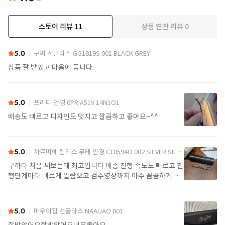
스토어 리뷰
11
상품 연관 리뷰
0
더보기
5.0
구찌 선글라스 GG1819S 001 BLACK GREY
상품 잘 받았고 마음에 듭니다.
5.0
프라다 안경 0PR A51V 14N1O1
배송도 빠르고 디자인도 멋지고 깔끔하고 좋아요~^^
5.0
까르띠에 림리스 무테 안경 CT0594O 002 SILVER SILVER TRANSPARENT
구하다 처음 써보는데 최고입니다 배송 진행 속도도 빠르고 진
행단계마다 빠르게 알람오고 검수영상까지 아주 꼼꼼하게 찍
어서 보내주셔서 싼가격에 편안하게 잘 구매했습니다. 또 구하
다에서 구매할게요
5.0
마우이짐 선글라스 NAAUAO 001