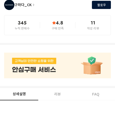
구하다_CK
팔로우
345
4.8
11
누적 판매수
구매 만족
작성 리뷰
상세설명
리뷰
FAQ