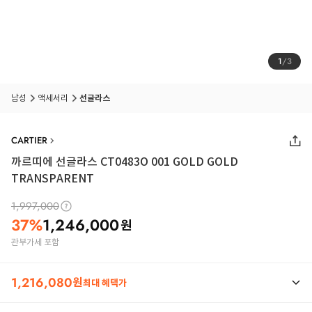
1
/
3
남성
액세서리
선글라스
CARTIER
까르띠에 선글라스 CT0483O 001 GOLD GOLD
TRANSPARENT
1,997,000
37
%
1,246,000
원
관부가세 포함
1,216,080
원
최대 혜택가