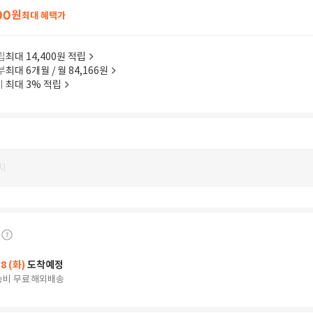
00
원
최대 혜택가
립
최대 14,400원 적립
부
최대 6개월 / 월 84,166원
이
최대 3% 적립
지
18 (화)
도착예정
송비 무료
해외배송