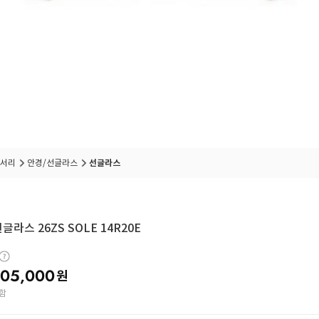
서리
안경/선글라스
선글라스
글라스 26ZS SOLE 14R20E
05,000
원
함