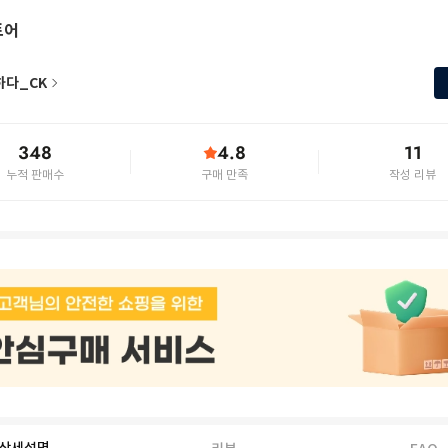
토어
하다_CK
348
4.8
11
누적 판매수
구매 만족
작성 리뷰