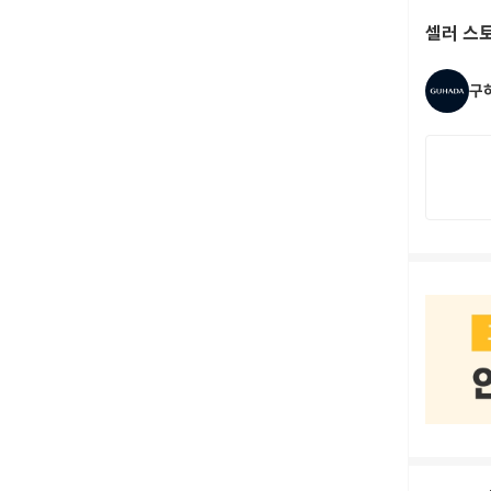
셀러 스
구