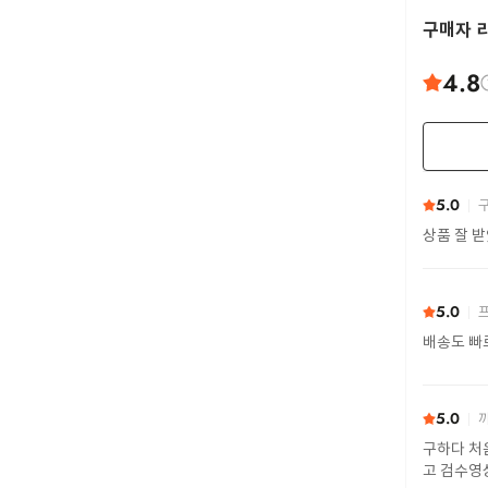
구매자 
4.8
5.0
구
상품 잘 
5.0
프
배송도 빠
5.0
까
구하다 처
고 검수영