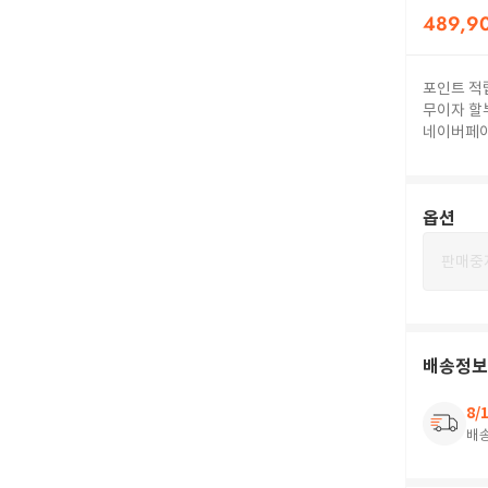
489,9
포인트 적
무이자 할
네이버페
옵션
판매중
배송정보
8/
배