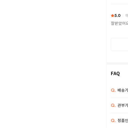
또 구하다
5.0
마
잘받았어
FAQ
Q.
배송기
Q.
관부가
Q.
정품인