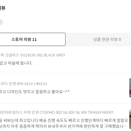
리뷰
스토어 리뷰
11
상품 연관 리뷰
0
더보기
찌 선글라스 GG1819S 001 BLACK GREY
받았고 마음에 듭니다.
라다 안경 0PR A51V 14N1O1
르고 디자인도 멋지고 깔끔하고 좋아요~^^
르띠에 림리스 무테 안경 CT0594O 002 SILVER SILVER TRANSPARENT
음 써보는데 최고입니다 배송 진행 속도도 빠르고 진행단계마다 빠르게 알람오
상까지 아주 꼼꼼하게 찍어서 보내주셔서 싼가격에 편안하게 잘 구매했습니다.