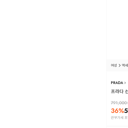
여성
액세
PRADA
프라다 선
791,000
36
%
5
관부가세 포