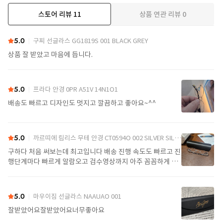
스토어 리뷰
11
상품 연관 리뷰
0
더보기
5.0
구찌 선글라스 GG1819S 001 BLACK GREY
상품 잘 받았고 마음에 듭니다.
5.0
프라다 안경 0PR A51V 14N1O1
배송도 빠르고 디자인도 멋지고 깔끔하고 좋아요~^^
5.0
까르띠에 림리스 무테 안경 CT0594O 002 SILVER SILVER TRANSPARENT
구하다 처음 써보는데 최고입니다 배송 진행 속도도 빠르고 진
행단계마다 빠르게 알람오고 검수영상까지 아주 꼼꼼하게 찍
어서 보내주셔서 싼가격에 편안하게 잘 구매했습니다. 또 구하
다에서 구매할게요
5.0
마우이짐 선글라스 NAAUAO 001
잘받았어요잘받았어요너무좋아요