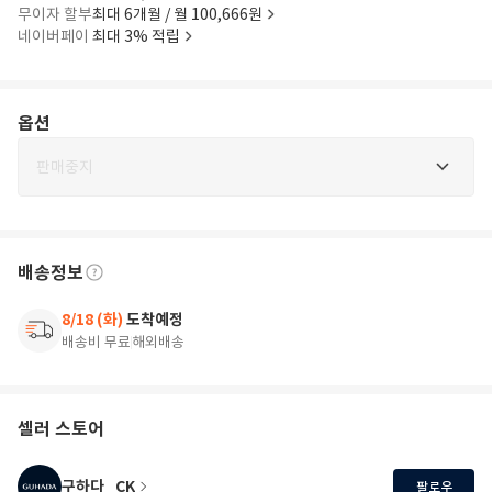
무이자 할부
최대 6개월 / 월 100,666원
네이버페이
최대 3% 적립
옵션
판매중지
배송정보
8/18 (화)
도착예정
배송비 무료
해외배송
셀러 스토어
구하다_CK
팔로우