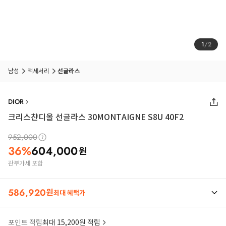
1
/
2
남성
액세서리
선글라스
DIOR
크리스챤디올 선글라스 30MONTAIGNE S8U 40F2
952,000
36
%
604,000
원
관부가세 포함
586,920
원
최대 혜택가
포인트 적립
최대 15,200원 적립