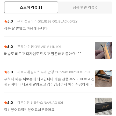
스토어 리뷰
11
상품 연관 리뷰
0
더보기
5.0
구찌 선글라스 GG1819S 001 BLACK GREY
상품 잘 받았고 마음에 듭니다.
5.0
프라다 안경 0PR A51V 14N1O1
배송도 빠르고 디자인도 멋지고 깔끔하고 좋아요~^^
5.0
까르띠에 림리스 무테 안경 CT0594O 002 SILVER SILVER TRANSPARENT
구하다 처음 써보는데 최고입니다 배송 진행 속도도 빠르고 진
행단계마다 빠르게 알람오고 검수영상까지 아주 꼼꼼하게 찍
어서 보내주셔서 싼가격에 편안하게 잘 구매했습니다. 또 구하
다에서 구매할게요
5.0
마우이짐 선글라스 NAAUAO 001
잘받았어요잘받았어요너무좋아요