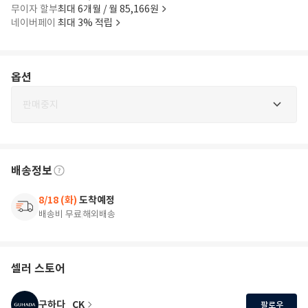
무이자 할부
최대 6개월 / 월 85,166원
네이버페이
최대 3% 적립
옵션
판매중지
배송정보
8/18 (화)
도착예정
배송비 무료
해외배송
셀러 스토어
구하다_CK
팔로우