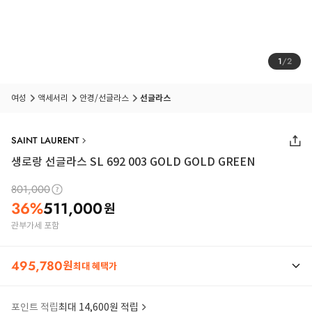
1
/
2
여성
액세서리
안경/선글라스
선글라스
SAINT LAURENT
생로랑 선글라스 SL 692 003 GOLD GOLD GREEN
801,000
36
%
511,000
원
관부가세 포함
495,780
원
최대 혜택가
포인트 적립
최대 14,600원 적립