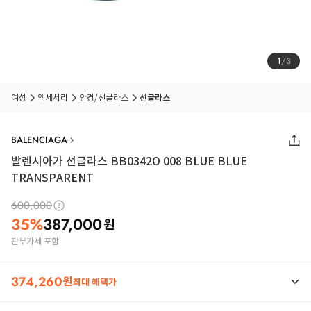
1
/
3
여성
액세서리
안경/선글라스
선글라스
BALENCIAGA
발렌시아가 선글라스 BB0342O 008 BLUE BLUE
TRANSPARENT
600,000
35
%
387,000
원
관부가세 포함
374,260
원
최대 혜택가