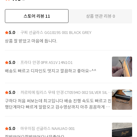
스토어 리뷰
11
상품 연관 리뷰
0
더보기
5.0
구찌 선글라스 GG1819S 001 BLACK GREY
상품 잘 받았고 마음에 듭니다.
5.0
프라다 안경 0PR A51V 14N1O1
배송도 빠르고 디자인도 멋지고 깔끔하고 좋아요~^^
5.0
까르띠에 림리스 무테 안경 CT0594O 002 SILVER SILVER TRANSPARENT
구하다 처음 써보는데 최고입니다 배송 진행 속도도 빠르고 진
행단계마다 빠르게 알람오고 검수영상까지 아주 꼼꼼하게 찍
어서 보내주셔서 싼가격에 편안하게 잘 구매했습니다. 또 구하
다에서 구매할게요
5.0
마우이짐 선글라스 NAAUAO 001